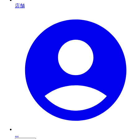
店舗
...