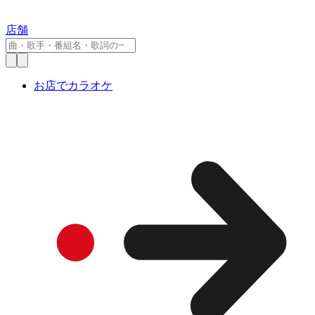
店舗
お店でカラオケ