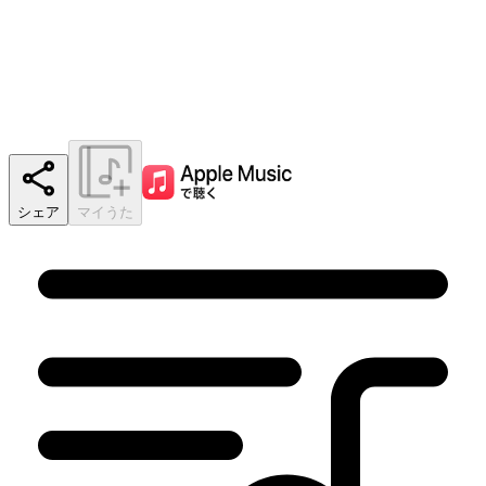
シェア
マイうた