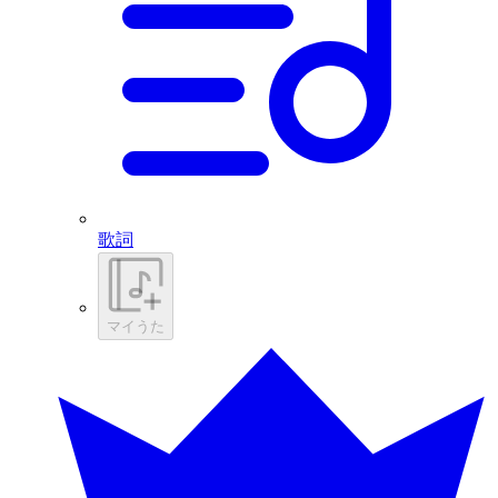
歌詞
マイうた