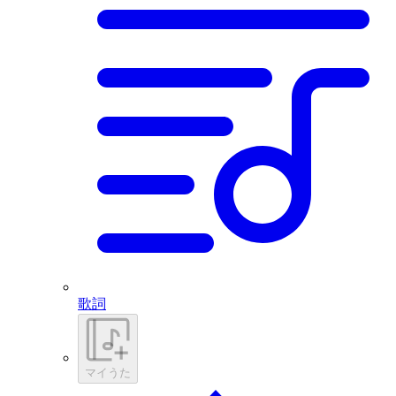
歌詞
マイうた