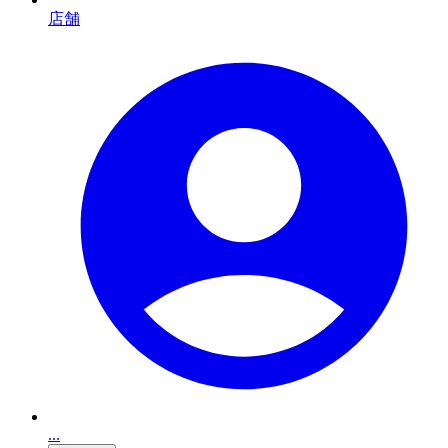
店舗
...