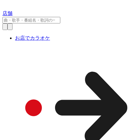
店舗
お店でカラオケ