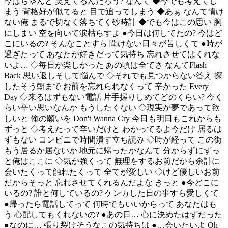
今はちゃんと 笑えてるんだろう? なんて ◆今でも考えてし
まう 背格好が似てると 目で追ってしまう ◆あぁ なんて情け
ない俺 まるで切なく落ちてく砂時計 ◆でも今はこの思い 胸
にしまい 空を向いて涙枯らすよ ●今日は何してたの? 今はど
こにいるの? そんなことすら 聞けない日々が苦しくて ●時が
過ぎたって あなたが好きだって気持ち 忘れさせてはくれな
いよ… ◇毎日が楽しかった あの頃は全てさ なんてFlash
Back 思い返しそして悩んで ◇それでも見つからない答え 探
したそう朝まで お前を忘れられなくって 辛かった Every
Day ◇来るはずもない電話 片手握りしめてどのくらい? 今く
らい辛い思いなんか もうしたくない ◇現実が夢であって欲
しいと 俺の願いを Don't Wanna Cry 今日も明日もこれからも
ずっと ◇考えたって辛いだけと わかってるよ今だけ 居るは
ずもない コンビニで時間潰す立ち読み ◇時が経って この街
もう居るか居ないか 地元に帰ったかなんて 分からずにずっ
と俺はここに ◇気が強くって 無理をするお前だから余計に
会いたくって触れたくって 全てが愛しい ◇けど優しいお前
だからそっと 忘れさせてくれるんだよな きっと ●今どこに
いるの? 誰と何しているの? ケンカした日の事すら愛しくて
●帰ったら電話してって 何時でもいいからって あなたはも
う 心配してもくれないの? ●あの日… 心に決めたはずだった
●なのに… 張り裂けそうなこの気持ちは ●…会いたいよ Oh