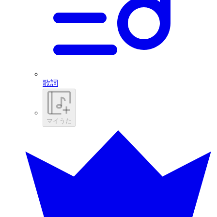
歌詞
マイうた