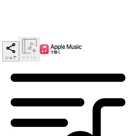
シェア
マイうた