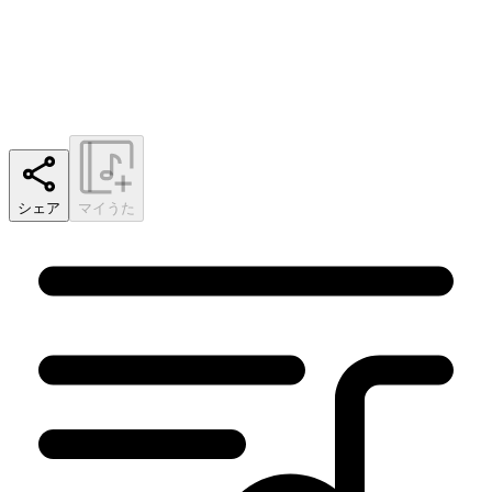
シェア
マイうた