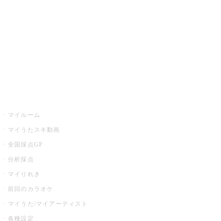
カラオケ店舗検索
全国カラオケ大会
イベント・キャンペーン
うたスキ
マイルーム
マイうたスキ動画
全国採点GP
分析採点
マイりれき
前回のカラオケ
マイうた/マイアーティスト
各種設定