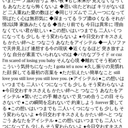
いまた一つ 温め合うよ 寒い夜 ●もし未来が 見えなくなって
も あなたとなら怖くないよ ◆思い出たどれば キリがないほ
ど 二人重ねた愛の数ほど ◆同じリズムで 二人一つになって
羽ばたく心は無邪気に ◆深まってる ラブ濃ゆくなる それが
情2以降 家族みたくなる ◆当たり前でも 今日は異常に 理由
なくていい君が欲しい ●この想いはいつまでも 二人いくつ
になっても 少しも そう変わらないよ ●今日交わすキスさえ
も かたい絆へと つなごう あなたをアイシテル ◆一人ソファ
で天井見上げ 連想する今の現状 ◆近くなるほど 突き放すよ
うな 自分が素直でいられないのは ◆バカなプライド or cuz
I'm scared of losing you baby そんな心境 ◆離れてそう初めて
こういう気持ちになった I gotta tel u now ●久し振りの見慣れ
た顔 探してる最初の言葉を ●ただ伝えたい簡単なこと still
love you still love you still love you. (●アイシテル) ●この想いは
いつまでも 二人いくつになっても 少しも そう変わらないよ
●今日交わすキスさえも かたい絆へと つなごう あなたをア
イシテル ●繋いだこの手 離さないで 見つめ合うこの目 そら
さないで ●この瞬間を忘れないで 約束しよう forever 愛して
る ●この想いはいつまでも 二人いくつになっても 少しも そ
う変わらないよ ●今日交わすキスさえも かたい絆へと つな
ごう あなたをアイシテル ●この想いはいつまでも 二人いく
つになっても 少しも そう変わらないよ ●今日交わすキスさ