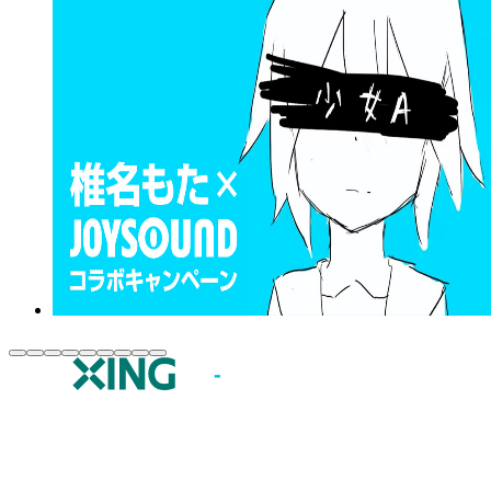
JOYSOUND.comトップ
カラオケ楽曲・歌詞検索