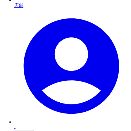
店舗
...