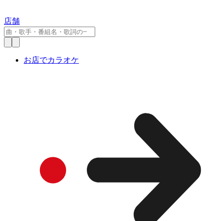
店舗
お店でカラオケ