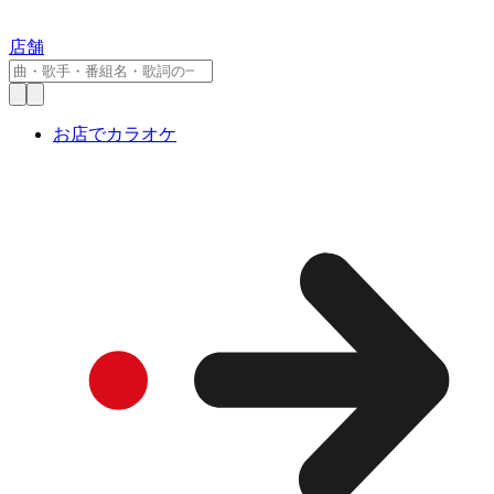
店舗
お店でカラオケ