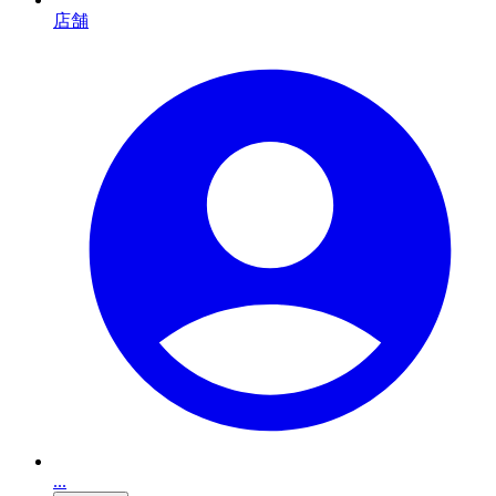
店舗
...