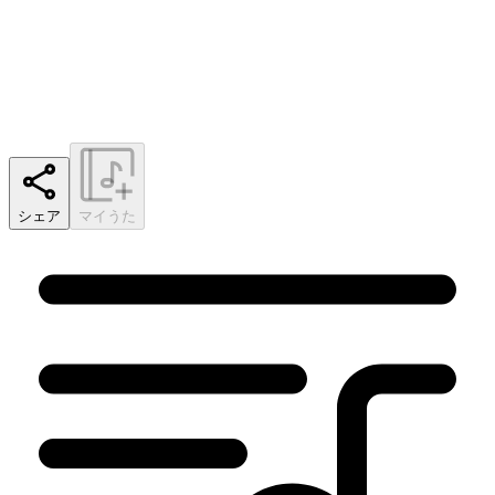
シェア
マイうた