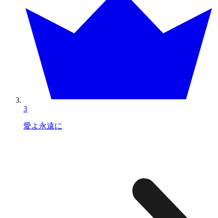
3
愛よ永遠に