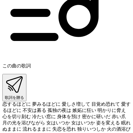
この曲の歌詞
歌詞を贈る
恋するほどに 夢みるほどに 愛しさ増して 目覚め恐れて 愛す
るほどに 不安は募る 孤独の夜は 嫉妬に狂い 明かりに脅え
心を切り刻む 冷たい窓に 身体を預け 密かに研いだ 赤い爪
月の光を浴びながら 女はいつか 女はいつか 姿を変える 眠れ
ぬままに 流れるままに 失恋を恐れ 独りいつしか 火の酒浴び