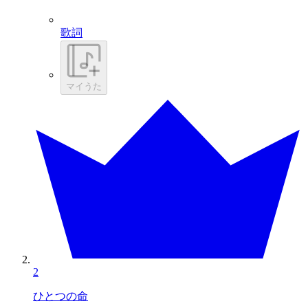
歌詞
マイうた
2
ひとつの命