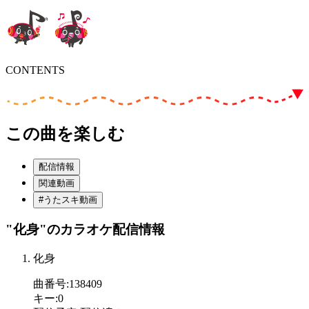
CONTENTS
この曲を楽しむ
配信情報
関連動画
#うたスキ動画
"化身"
のカラオケ配信情報
化身
曲番号
:
138409
キー
:
0