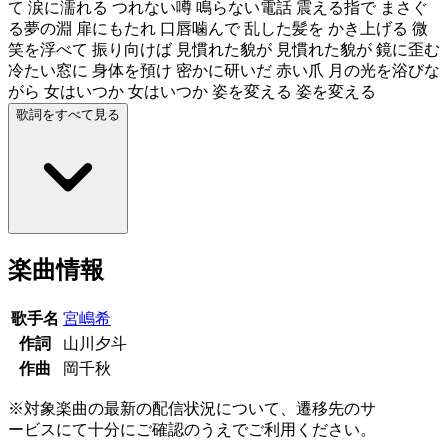
て 涙に濡れる つれない噂 鳴らない電話 震える指で まさぐ
る夢の淵 扉にもたれ 口唇噛んで 乱した髪を かき上げる 微
笑を浮べて 振り向けば 見慣れた貌が 見慣れた貌が 鏡に歪む
冷たい窓に 身体を預け 密かに研いだ 赤い爪 月の光を浴びな
がら 女はいつか 女はいつか 姿を変える 姿を変える
歌詞をすべて見る
楽曲情報
歌手名
宮嶋希
作詞
山川夕斗
作曲
岡千秋
※対象楽曲の最新の配信状況について、遷移先のサ
ービスにて十分にご確認のうえでご利用ください。