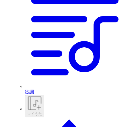
歌詞
マイうた