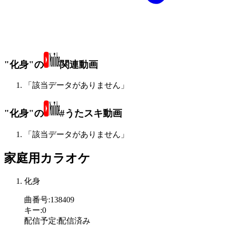
"化身"の
関連動画
「該当データがありません」
"化身"の
#うたスキ動画
「該当データがありません」
家庭用カラオケ
化身
曲番号
:
138409
キー
:
0
配信予定
:
配信済み