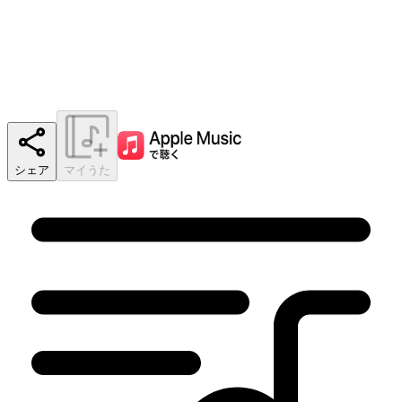
シェア
マイうた