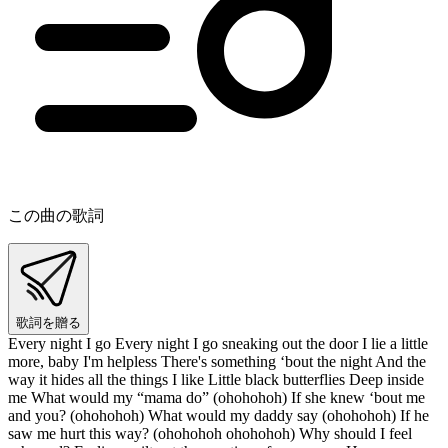
この曲の歌詞
歌詞を贈る
Every night I go Every night I go sneaking out the door I lie a little
more, baby I'm helpless There's something ‘bout the night And the
way it hides all the things I like Little black butterflies Deep inside
me What would my “mama do” (ohohohoh) If she knew ‘bout me
and you? (ohohohoh) What would my daddy say (ohohohoh) If he
saw me hurt this way? (ohohohoh ohohohoh) Why should I feel