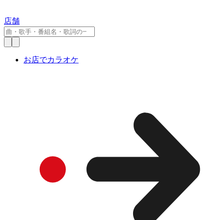
店舗
お店でカラオケ