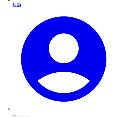
店舗
...