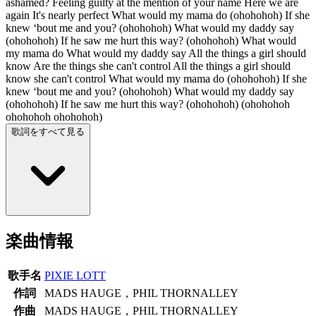
ashamed? Feeling guilty at the mention of your name Here we are
again It's nearly perfect What would my mama do (ohohohoh) If she
knew ‘bout me and you? (ohohohoh) What would my daddy say
(ohohohoh) If he saw me hurt this way? (ohohohoh) What would
my mama do What would my daddy say All the things a girl should
know Are the things she can't control All the things a girl should
know she can't control What would my mama do (ohohohoh) If she
knew ‘bout me and you? (ohohohoh) What would my daddy say
(ohohohoh) If he saw me hurt this way? (ohohohoh) (ohohohoh
ohohohoh ohohohoh)
歌詞をすべて見る
楽曲情報
歌手名
PIXIE LOTT
作詞
MADS HAUGE，PHIL THORNALLEY
作曲
MADS HAUGE，PHIL THORNALLEY