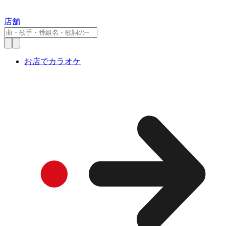
店舗
お店でカラオケ