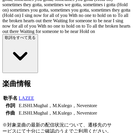
sometimes they gotta, sometimes we gotta, sometimes i gotta (Hold
on) sometimes you gotta, sometimes you gotta, sometimes they gotta
(Hold on) I sing now for all of you With no one to hold on to To all
the broken hearts out there Waiting for someone to be near I sing
now for all of you With no one to hold on to To all the broken hearts
out there Waiting for someone to be near Hold on
歌詞をすべて見る
楽曲情報
歌手名
LAZEE
作詞
E.ISHI.Mughal，M.Kulego，Neverstore
作曲
E.ISHI.Mughal，M.Kulego，Neverstore
※対象楽曲の最新の配信状況について、遷移先のサ
ービスにて十分にご確認のうえでご利用ください。