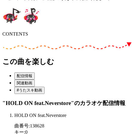
CONTENTS
この曲を楽しむ
配信情報
関連動画
#うたスキ動画
"HOLD ON feat.Neverstore"
のカラオケ配信情報
HOLD ON feat.Neverstore
曲番号
:
138628
キー
:
0