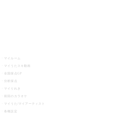
カラオケ店舗検索
全国カラオケ大会
イベント・キャンペーン
うたスキ
マイルーム
マイうたスキ動画
全国採点GP
分析採点
マイりれき
前回のカラオケ
マイうた/マイアーティスト
各種設定