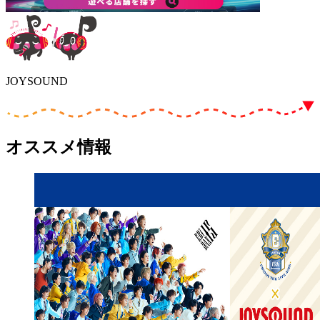
JOYSOUND
オススメ情報