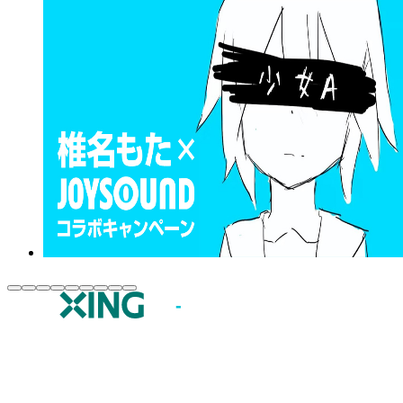
JOYSOUND.comトップ
カラオケ楽曲・歌詞検索