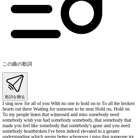
この曲の歌詞
歌詞を贈る
I sing now for all of you With no one to hold on to To all the broken
hearts out there Waiting for someone to be near Hold on, Hold on
To my people listen that witnessed and miss somebody need
somebody wish you had somebody somebody, that somebody that
made you feel like somebody that somebody's gone and you need
somebody heartbroken i've been indeed elevated to a greater
understanding which seems better whenever i miss that someone try