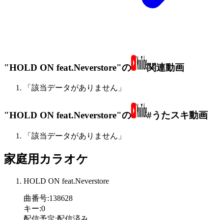
"HOLD ON feat.Neverstore"の
関連動画
「該当データがありません」
"HOLD ON feat.Neverstore"の
#うたスキ動画
「該当データがありません」
家庭用カラオケ
HOLD ON feat.Neverstore
曲番号
:
138628
キー
:
0
配信予定
:
配信済み