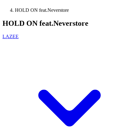
HOLD ON feat.Neverstore
HOLD ON feat.Neverstore
LAZEE