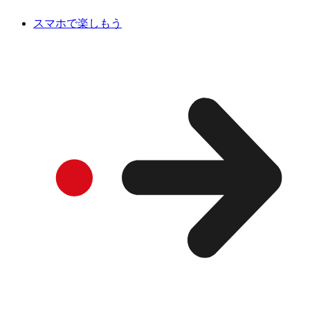
スマホで楽しもう