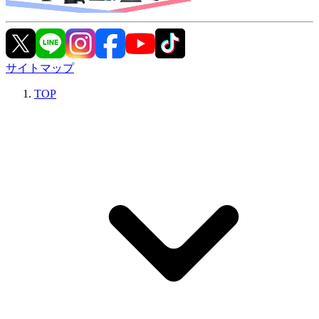
サイトマップ
TOP