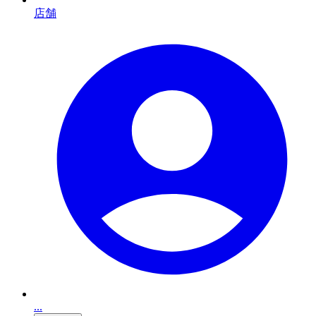
店舗
...