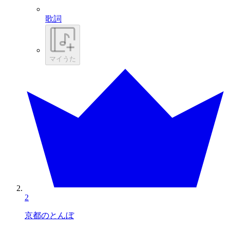
歌詞
マイうた
2
京都のとんぼ