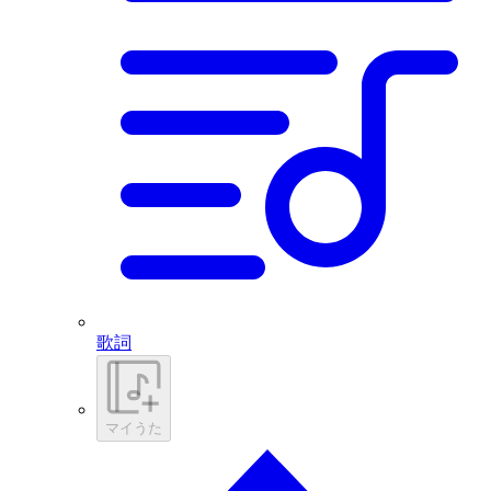
歌詞
マイうた