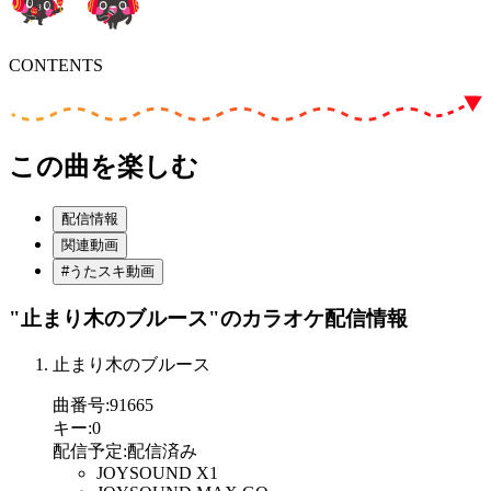
CONTENTS
この曲を楽しむ
配信情報
関連動画
#うたスキ動画
"止まり木のブルース"
のカラオケ配信情報
止まり木のブルース
曲番号
:
91665
キー
:
0
配信予定
:
配信済み
JOYSOUND X1