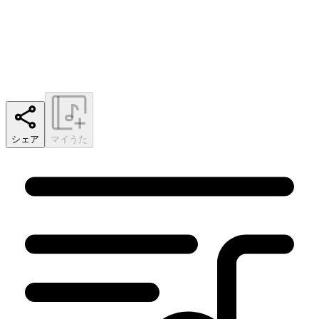
シェア
マイうた