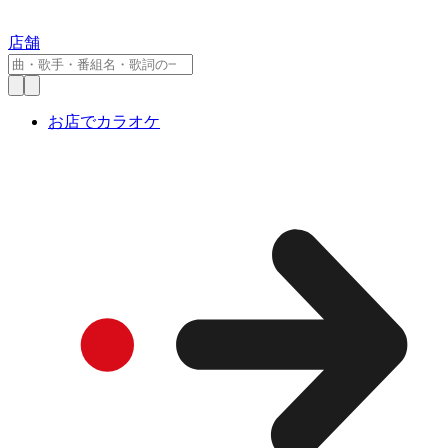
店舗
お店でカラオケ