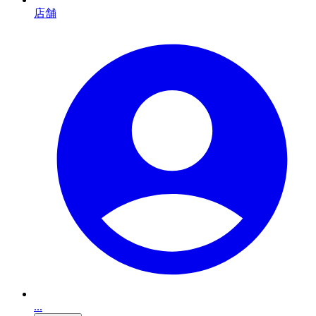
店舗
...