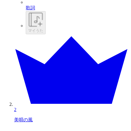
歌詞
マイうた
2
美唄の風