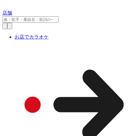
店舗
お店でカラオケ