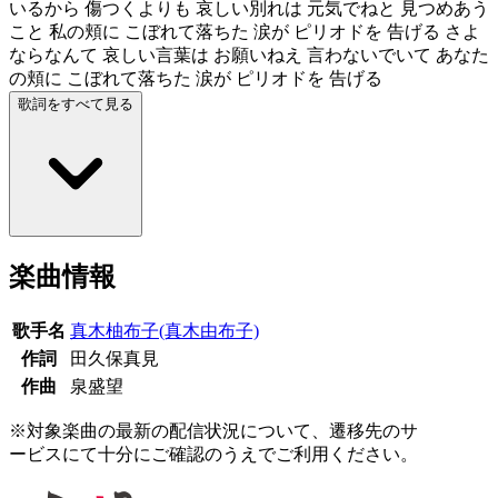
いるから 傷つくよりも 哀しい別れは 元気でねと 見つめあう
こと 私の頬に こぼれて落ちた 涙が ピリオドを 告げる さよ
ならなんて 哀しい言葉は お願いねえ 言わないでいて あなた
の頬に こぼれて落ちた 涙が ピリオドを 告げる
歌詞をすべて見る
楽曲情報
歌手名
真木柚布子(真木由布子)
作詞
田久保真見
作曲
泉盛望
※対象楽曲の最新の配信状況について、遷移先のサ
ービスにて十分にご確認のうえでご利用ください。