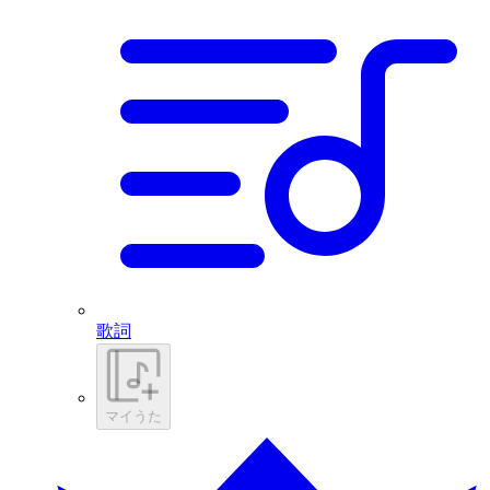
歌詞
マイうた