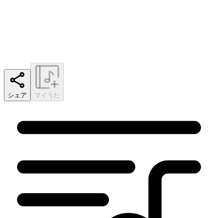
シェア
マイうた