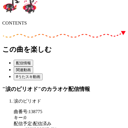
CONTENTS
この曲を楽しむ
配信情報
関連動画
#うたスキ動画
"涙のピリオド"
のカラオケ配信情報
涙のピリオド
曲番号
:
138775
キー
:
0
配信予定
:
配信済み