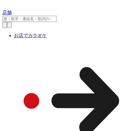
店舗
お店でカラオケ