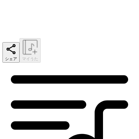
シェア
マイうた