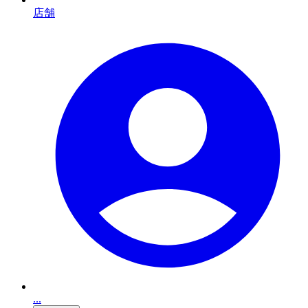
店舗
...