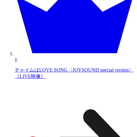
1
チャイムはLOVE SONG〈JOYSOUND special version〉
《LIVE映像》