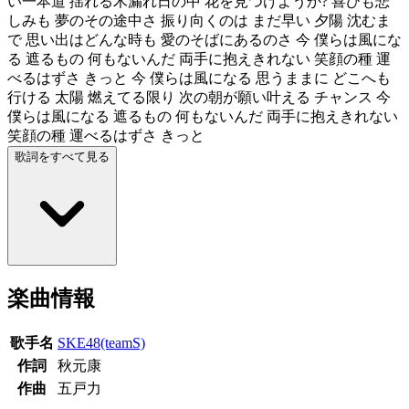
い一本道 揺れる木漏れ日の中 花を見つけようか? 喜びも悲
しみも 夢のその途中さ 振り向くのは まだ早い 夕陽 沈むま
で 思い出はどんな時も 愛のそばにあるのさ 今 僕らは風にな
る 遮るもの 何もないんだ 両手に抱えきれない 笑顔の種 運
べるはずさ きっと 今 僕らは風になる 思うままに どこへも
行ける 太陽 燃えてる限り 次の朝が願い叶える チャンス 今
僕らは風になる 遮るもの 何もないんだ 両手に抱えきれない
笑顔の種 運べるはずさ きっと
歌詞をすべて見る
楽曲情報
歌手名
SKE48(teamS)
作詞
秋元康
作曲
五戸力