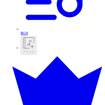
歌詞
マイうた