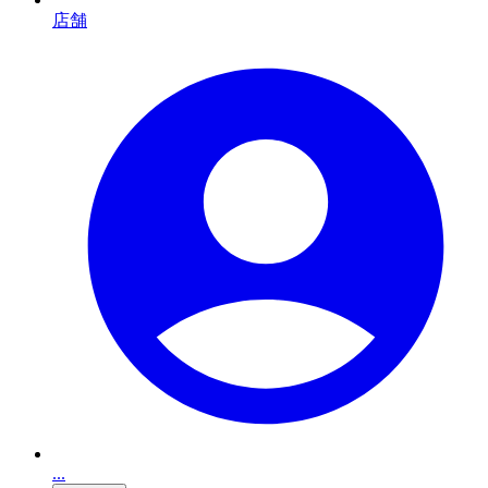
店舗
...