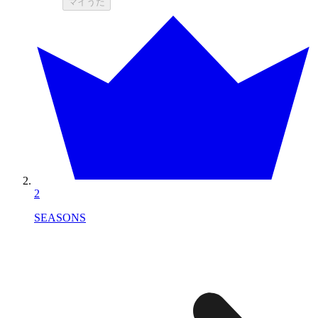
マイうた
2
SEASONS