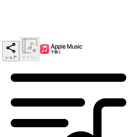
シェア
マイうた