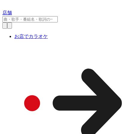
店舗
お店でカラオケ