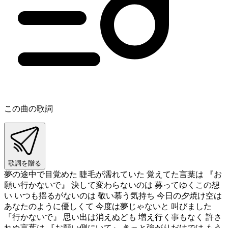
この曲の歌詞
歌詞を贈る
夢の途中で目覚めた 睫毛が濡れていた 覚えてた言葉は 『お
願い行かないで』 決して変わらないのは 募ってゆくこの想
い いつも揺るがないのは 敬い慕う気持ち 今日の夕焼け空は
あなたのように優しくて 今度は夢じゃないと 叫びました
『行かないで』 思い出は消えぬども 増え行く事もなく 許さ
れぬ言葉は 『お願い側にいて』 きっと強がりだけでは もう