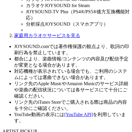
カラオケJOYSOUND for Steam
JOYSOUND.TV Plus（PS4®/PS5®後方互換機能対
応）
分析採点JOYSOUND（スマホアプリ）
家庭用カラオケサービスを見る
JOYSOUND.comでは著作権保護の観点より、歌詞の印
刷行為を禁止しています。
都合により、楽曲情報/コンテンツの内容及び配信予定
が変更となる場合があります。
対応機種が表示されている場合でも、ご利用のシステ
ムによっては選曲できない場合があります。
リンク先のApple MusicやAmazon Musicのサービス詳細
や楽曲の配信状況については各サービスにて十分にご
確認ください。
リンク先のiTunes Storeでご購入される際は商品の内容
を十分にご確認ください。
YouTube動画の表示には
[YouTube API]
を利用していま
す。
ARTIST PICKUP