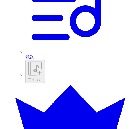
歌詞
マイうた