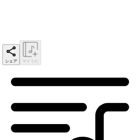
シェア
マイうた