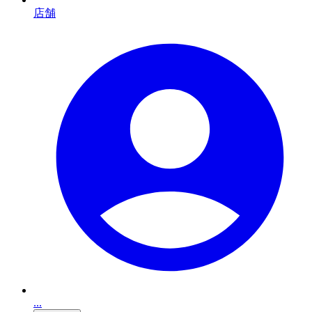
店舗
...