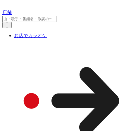
店舗
お店でカラオケ