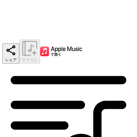
シェア
マイうた