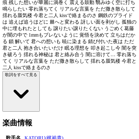
痕 残した想いが華麗に渦巻く 震える鼓動 翳みゆく空に打ち
鳴らしたい 零れ落ちてく リアルな言葉を ただ撒き散らして
揺れる蜃気楼 今君と二人 kissで絡まるのさ 鋼鉄のプライド
は 追えば追うほどに 棘へと変わる 訝しい面を剥がし 孤独の
中に埋もれたとしても 譲りたい譲りたくない うごめく葛藤
が闇の中で 1mmもブレないように 覚悟を決めて 立ちはだか
る 鎖 解いて 君への想いも 暁に染まる 錆び付いた夜は ただ
君と二人 抱き合いたいだけ 眠る理想を 叩き起こし今 闇を突
き破ろう 揺れる神秘は 君と絡み合う 闇に溶けて… 零れ落ち
てく リアルな言葉を ただ撒き散らして 揺れる蜃気楼 今君と
二人 kissで絡まるのさ
歌詞をすべて見る
楽曲情報
歌手名
KATORU(梶裕貴)