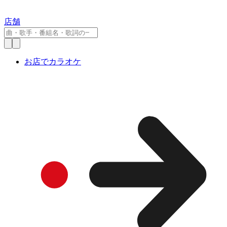
店舗
お店でカラオケ