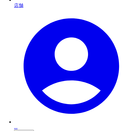
店舗
...