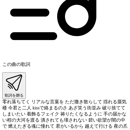
この曲の歌詞
歌詞を贈る
零れ落ちてく リアルな言葉を ただ撒き散らして 揺れる蜃気
楼 今君と二人 kissで絡まるのさ あざ笑う街並み 破り捨てて
しまいたい 着飾るフェイク 祷りたくなるように 手の届かな
い程の大河を渡る 潰されても壊されない 碧い欲望が闇の中
で 燃えたぎる魂に憧れて 君がいるから 越えて行ける 夜の爪