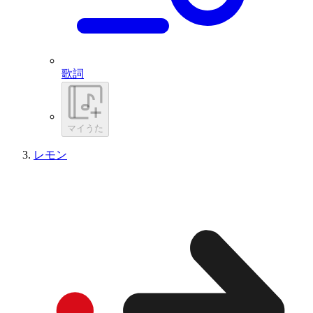
歌詞
マイうた
レモン