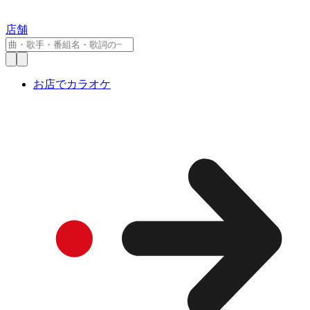
店舗
お店でカラオケ