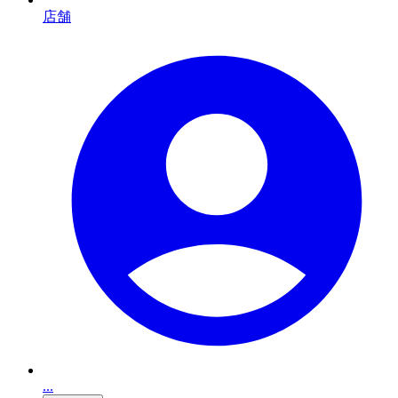
店舗
...