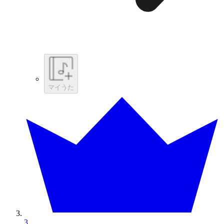
マイうた
3