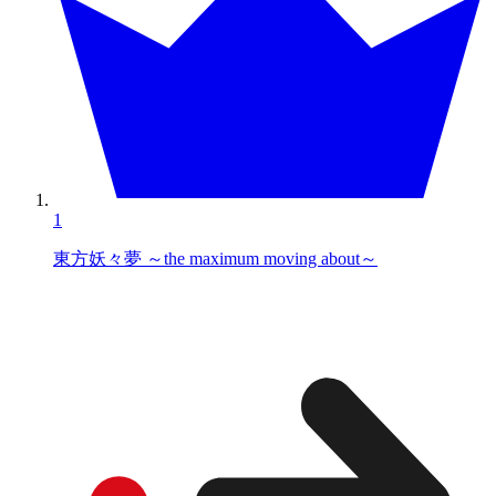
1
東方妖々夢 ～the maximum moving about～