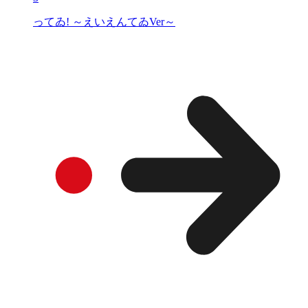
ってゐ! ～えいえんてゐVer～