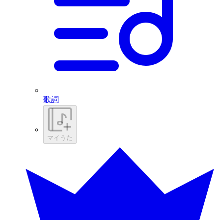
歌詞
マイうた