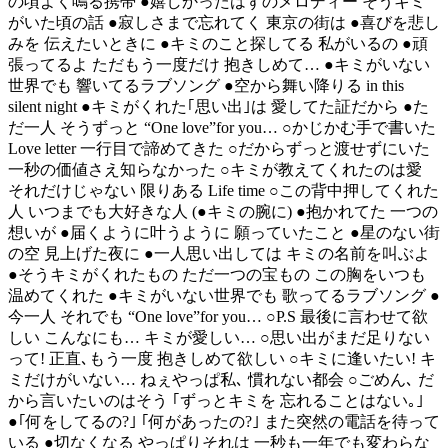
の頃よく鳴る携帯 ●嬉しかったはずのメロディー そうキミ
がいた頃の話 ●寂しさまで忘れてく 東京の街は ●喜びを悲し
みを 伝えたいときに ●キミのこと探してる 私がいるの ●頑
張ってるよ ただもう一度だけ 抱きしめて… ●キミがいない
世界でも 響いてるラブソング ●空から舞い降りる in this
silent night ●キミがくれた｢思い出｣は 愛してた証だから ●た
だ一人 そうずっと “One love”for you… ○かじかむ手で書いた
Love letter 一行目で諦めてきた ○だからずっと渡せずにいた
一秒の価値さえ知らなかった ○キミが教えてくれたのは愛
それだけじゃない 限りある Life time ○この背中押してくれた
人 いつまでも大好きな人 (●キミの腕に) ●抱かれてた 一つの
想いが ●届くように叶うように 願っていたこと ●星のない街
の空 見上げた夜に ●一人思い出しては キミの名前を叫ぶよ
●そうキミがくれたもの ただ一つの宝もの この胸をいつも
温めてくれた ●キミがいない世界でも 歌ってるラブソング ●
今一人 それでも “One love”for you… ○P.S 最後に言わせて欲
しい こんなにも… キミが愛しい… ○思い出がまだ足りない
って! 正直､もう一度 抱きしめて欲しい ○キミに逢いたい! キ
ミだけがいない… ねぇやっぱ私､ 慣れない都会 ○ごめん､ だ
から言いたいのはそう ｢ずっとキミを 忘れることはない｡｣
●｢何をしてるの?｣ ｢何があったの?｣ また突然の電話を待って
いる ●切なくなる やっぱりそれは 一秒も一年でも変わらな