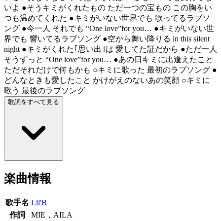
いよ ●そうキミがくれたもの ただ一つの宝もの この胸をい
つも温めてくれた ●キミがいない世界でも 歌ってるラブソ
ング ●今一人 それでも “One love”for you… ●キミがいない世
界でも 響いてるラブソング ●空から舞い降りる in this silent
night ●キミがくれた｢思い出｣は 愛してた証だから ●ただ一人
そうずっと “One love”for you… ●あの日キミに出逢えたこと
ただそれだけで何もかも ○キミに歌った 最初のラブソング ●
どんなときも愛したこと かけがえのないあの笑顔 ○キミに
歌う 最後のラブソング
歌詞をすべて見る
楽曲情報
歌手名
Lil'B
作詞
MIE，AILA