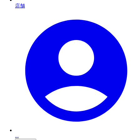
店舗
...