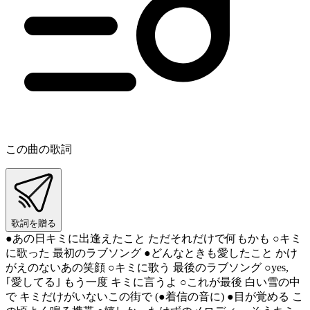
この曲の歌詞
歌詞を贈る
●あの日キミに出逢えたこと ただそれだけで何もかも ○キミ
に歌った 最初のラブソング ●どんなときも愛したこと かけ
がえのないあの笑顔 ○キミに歌う 最後のラブソング ○yes,
｢愛してる｣ もう一度 キミに言うよ ○これが最後 白い雪の中
で キミだけがいないこの街で (●着信の音に) ●目が覚める こ