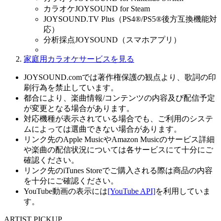
カラオケJOYSOUND for Steam
JOYSOUND.TV Plus（PS4®/PS5®後方互換機能対
応）
分析採点JOYSOUND（スマホアプリ）
家庭用カラオケサービスを見る
JOYSOUND.comでは著作権保護の観点より、歌詞の印
刷行為を禁止しています。
都合により、楽曲情報/コンテンツの内容及び配信予定
が変更となる場合があります。
対応機種が表示されている場合でも、ご利用のシステ
ムによっては選曲できない場合があります。
リンク先のApple MusicやAmazon Musicのサービス詳細
や楽曲の配信状況については各サービスにて十分にご
確認ください。
リンク先のiTunes Storeでご購入される際は商品の内容
を十分にご確認ください。
YouTube動画の表示には
[YouTube API]
を利用していま
す。
ARTIST PICKUP