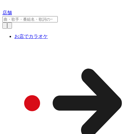
店舗
お店でカラオケ