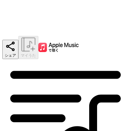
シェア
マイうた