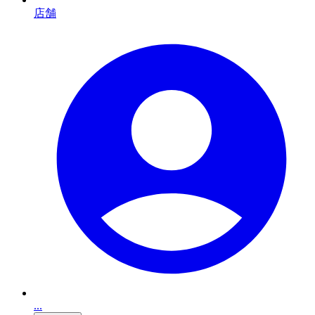
店舗
...