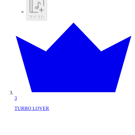
マイうた
3
TURBO LOVER