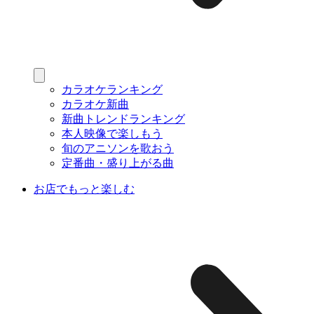
カラオケランキング
カラオケ新曲
新曲トレンドランキング
本人映像で楽しもう
旬のアニソンを歌おう
定番曲・盛り上がる曲
お店でもっと楽しむ