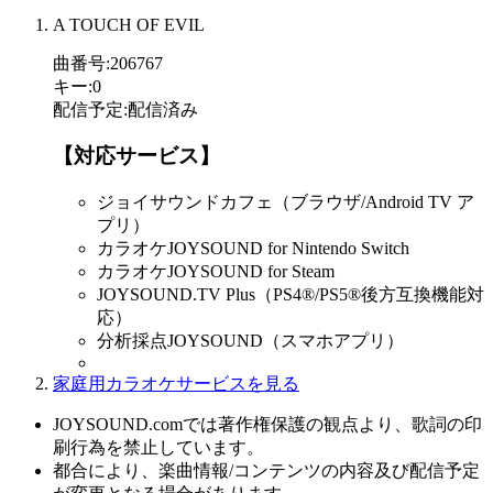
A TOUCH OF EVIL
曲番号
:
206767
キー
:
0
配信予定
:
配信済み
【対応サービス】
ジョイサウンドカフェ（ブラウザ/Android TV ア
プリ）
カラオケJOYSOUND for Nintendo Switch
カラオケJOYSOUND for Steam
JOYSOUND.TV Plus（PS4®/PS5®後方互換機能対
応）
分析採点JOYSOUND（スマホアプリ）
家庭用カラオケサービスを見る
JOYSOUND.comでは著作権保護の観点より、歌詞の印
刷行為を禁止しています。
都合により、楽曲情報/コンテンツの内容及び配信予定