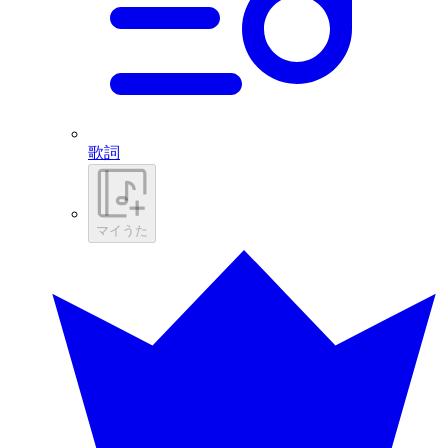
歌詞
マイうた