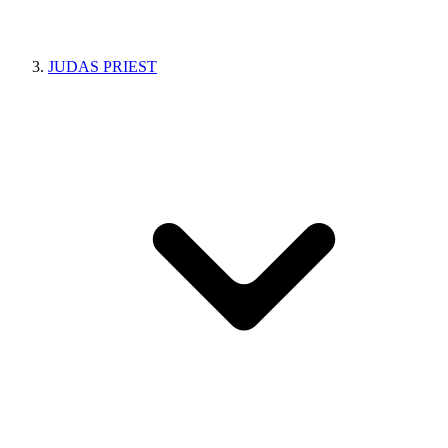
JUDAS PRIEST