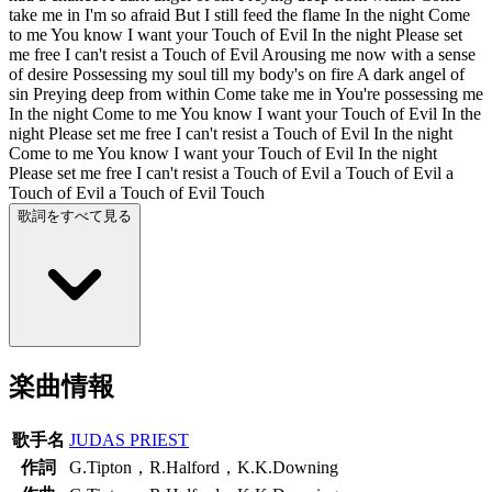
take me in I'm so afraid But I still feed the flame In the night Come
to me You know I want your Touch of Evil In the night Please set
me free I can't resist a Touch of Evil Arousing me now with a sense
of desire Possessing my soul till my body's on fire A dark angel of
sin Preying deep from within Come take me in You're possessing me
In the night Come to me You know I want your Touch of Evil In the
night Please set me free I can't resist a Touch of Evil In the night
Come to me You know I want your Touch of Evil In the night
Please set me free I can't resist a Touch of Evil a Touch of Evil a
Touch of Evil a Touch of Evil Touch
歌詞をすべて見る
楽曲情報
歌手名
JUDAS PRIEST
作詞
G.Tipton，R.Halford，K.K.Downing