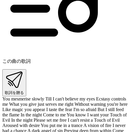
この曲の歌詞
歌詞を贈る
You mesmerise slowly Till I can't believe my eyes Ecstasy controls
me What you give just serves me right Without warning you're here
Like magic you appear I taste the fear I'm so afraid But I still feed
the flame In the night Come to me You know I want your Touch of
Evil In the night Please set me free I can't resist a Touch of Evil
Aroused with desire You put me in a trance A vision of fire I never
had a chance A dark angel of sin Preying deep from within Come