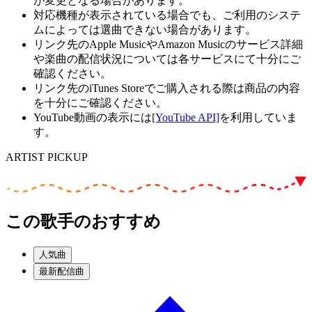
が変更となる場合があります。
対応機種が表示されている場合でも、ご利用のシステ
ムによっては選曲できない場合があります。
リンク先のApple MusicやAmazon Musicのサービス詳細
や楽曲の配信状況については各サービスにて十分にご
確認ください。
リンク先のiTunes Storeでご購入される際は商品の内容
を十分にご確認ください。
YouTube動画の表示には
[YouTube API]
を利用していま
す。
ARTIST PICKUP
この歌手のおすすめ
人気曲
最新配信曲