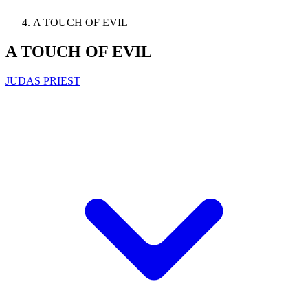
A TOUCH OF EVIL
A TOUCH OF EVIL
JUDAS PRIEST