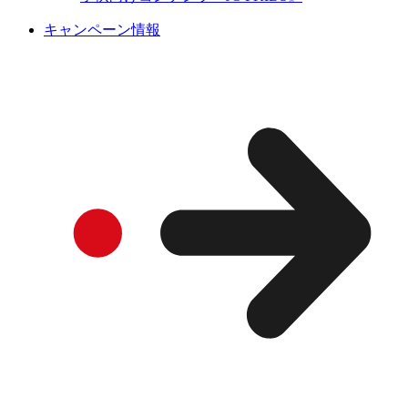
キャンペーン情報