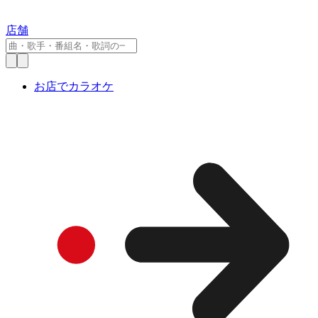
店舗
お店でカラオケ