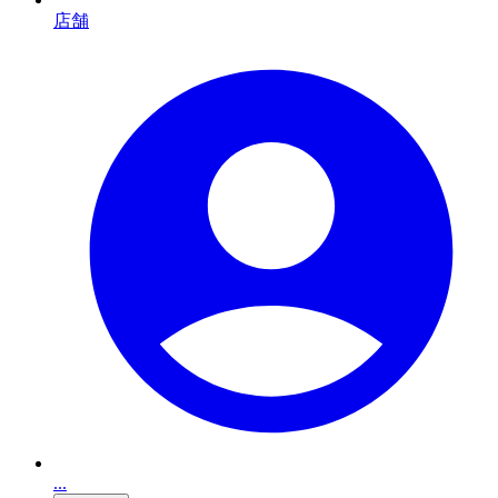
店舗
...