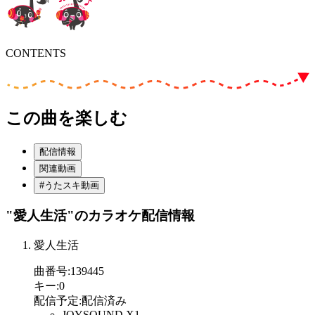
CONTENTS
この曲を楽しむ
配信情報
関連動画
#うたスキ動画
"愛人生活"
のカラオケ配信情報
愛人生活
曲番号
:
139445
キー
:
0
配信予定
:
配信済み
JOYSOUND X1