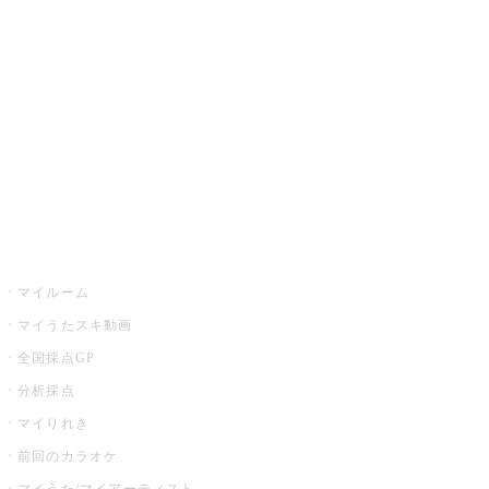
カラオケ楽曲・歌詞検索
カラオケ店舗検索
全国カラオケ大会
イベント・キャンペーン
うたスキ
マイルーム
マイうたスキ動画
全国採点GP
分析採点
マイりれき
前回のカラオケ
マイうた/マイアーティスト