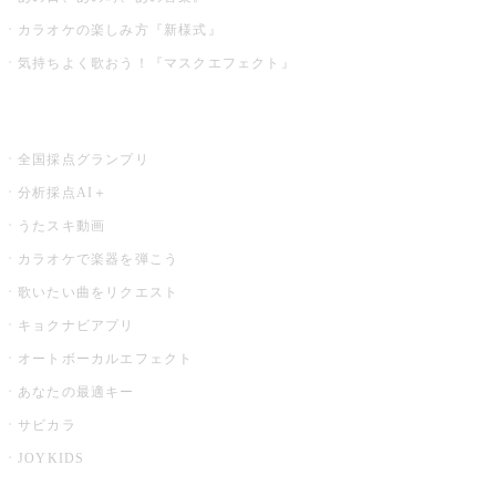
カラオケの楽しみ方『新様式』
気持ちよく歌おう！『マスクエフェクト』
お店でもっと楽しむ
全国採点グランプリ
分析採点AI＋
うたスキ動画
カラオケで楽器を弾こう
歌いたい曲をリクエスト
キョクナビアプリ
オートボーカルエフェクト
あなたの最適キー
サビカラ
JOYKIDS