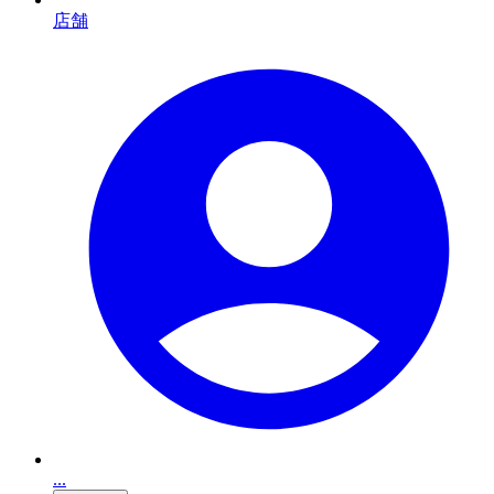
店舗
...