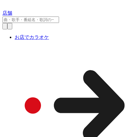
店舗
お店でカラオケ