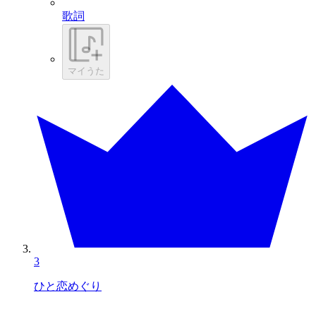
歌詞
マイうた
3
ひと恋めぐり