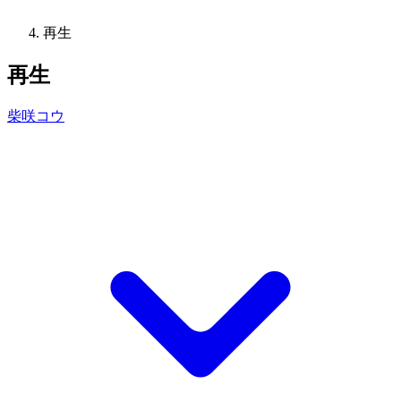
再生
再生
柴咲コウ