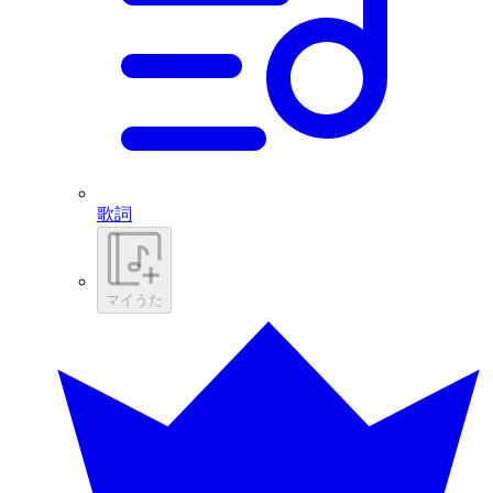
歌詞
マイうた