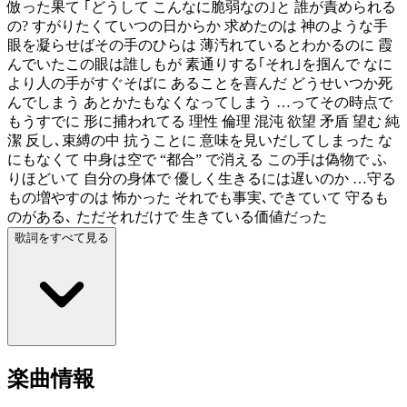
倣った果て ｢どうして こんなに脆弱なの｣と 誰が責められる
の? すがりたくていつの日からか 求めたのは 神のような手
眼を凝らせばその手のひらは 薄汚れているとわかるのに 霞
んでいたこの眼は誰しもが 素通りする｢それ｣を掴んで なに
より人の手がすぐそばに あることを喜んだ どうせいつか死
んでしまう あとかたもなくなってしまう …ってその時点で
もうすでに 形に捕われてる 理性 倫理 混沌 欲望 矛盾 望む 純
潔 反し､束縛の中 抗うことに 意味を見いだしてしまった な
にもなくて 中身は空で “都合” で消える この手は偽物で ふ
りほどいて 自分の身体で 優しく生きるには遅いのか …守る
もの増やすのは 怖かった それでも事実､できていて 守るも
のがある､ ただそれだけで 生きている価値だった
歌詞をすべて見る
楽曲情報