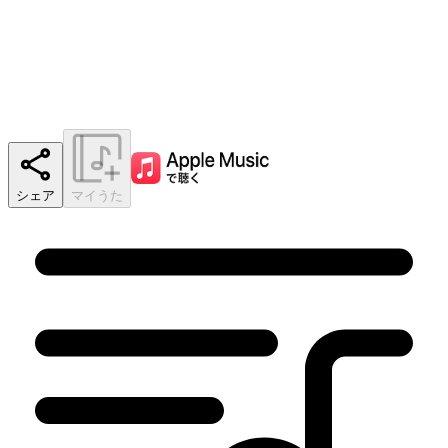
シェア
マイうた