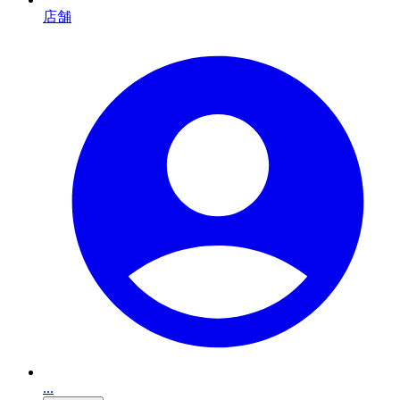
店舗
...