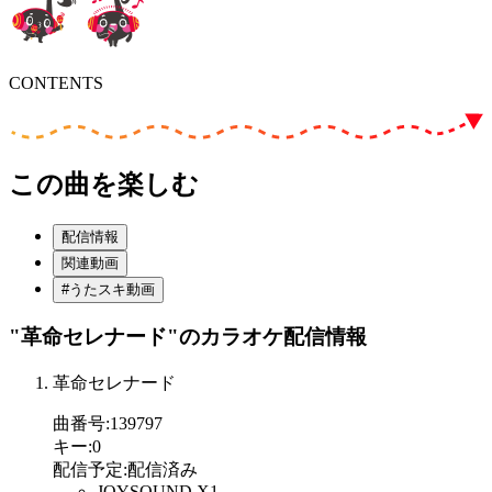
CONTENTS
この曲を楽しむ
配信情報
関連動画
#うたスキ動画
"革命セレナード"
のカラオケ配信情報
革命セレナード
曲番号
:
139797
キー
:
0
配信予定
:
配信済み
JOYSOUND X1