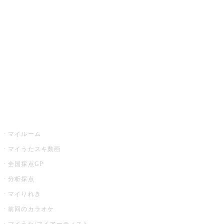
カラオケ楽曲・歌詞検索
カラオケ店舗検索
全国カラオケ大会
イベント・キャンペーン
うたスキ
マイルーム
マイうたスキ動画
全国採点GP
分析採点
マイりれき
前回のカラオケ
マイうた/マイアーティスト