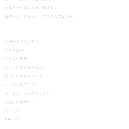
カラオケの楽しみ方『新様式』
気持ちよく歌おう！『マスクエフェクト』
お店でもっと楽しむ
全国採点グランプリ
分析採点AI＋
うたスキ動画
カラオケで楽器を弾こう
歌いたい曲をリクエスト
キョクナビアプリ
オートボーカルエフェクト
あなたの最適キー
サビカラ
JOYKIDS