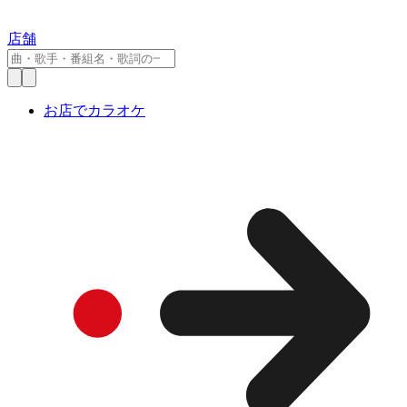
店舗
お店でカラオケ