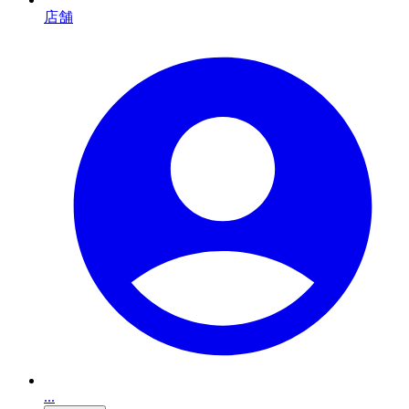
店舗
...