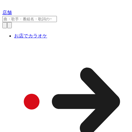
店舗
お店でカラオケ