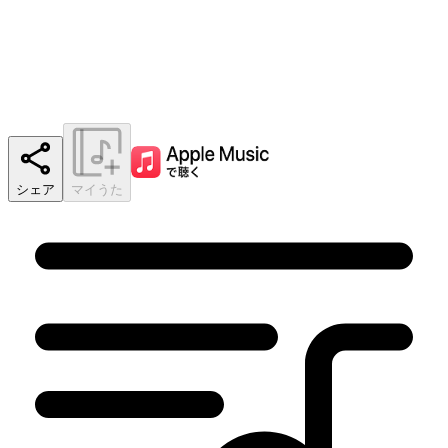
シェア
マイうた