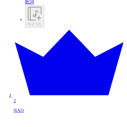
歌詞
マイうた
2
NAO