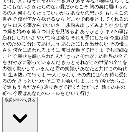
て行け 人にはそれぞれの 生き方がある 幸せの基準なんて ど
こにもないさ かたちのない愛だからこそ 胸の奥に届けられ
るのさ 何もなくたっていいから あなたの想いを もしもこの
世界で 僕が何かを残せるなら どこかで必要と してくれるの
なら 出来る事からでいいさ 一歩踏み出してみようか 少しず
つ輝き始める 旅立つ自分を見送るよ ありがとう キミの事は
忘れはしないさ やがて時は経ち それを手にした時 今度は誰
かのために 分けてあげよう あなたにしか出せない その優し
さを 何かに追われるように 毎日が過ぎて行くよ でも些細な
ことで 幸せを感じられたんだ きっとそれがこの世界の全て
を 鮮やかに彩っているんだ きっとそれがこの世界の全てを
力強く動かしているんだ 君の笑顔が あなたと共にこの時代
を 生き抜いて行くよ 一人じゃなく その先には何が待ち受け
るのか きっといつかそこで お会いしましょう (今だからこ
そ進もう 今だから) 通り過ぎて行くだけだった 遠くのあの
町へ 今度はあなたのレールを ひいて行け
歌詞をすべて見る