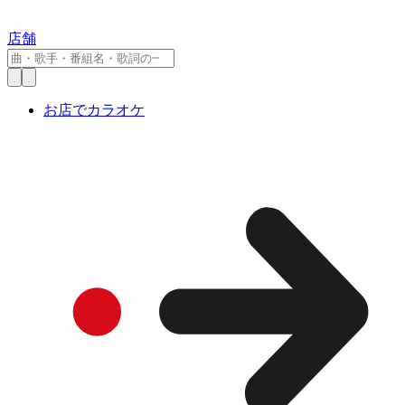
店舗
お店でカラオケ