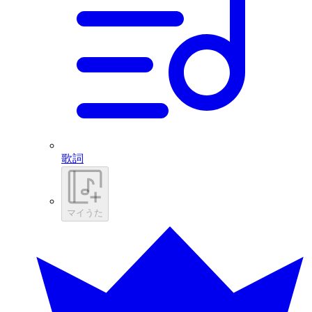
歌詞
マイうた