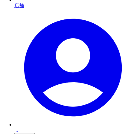
店舗
...