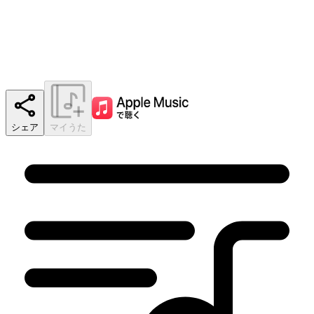
シェア
マイうた