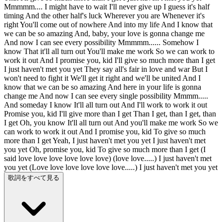
Mmmmm.... I might have to wait I'll never give up I guess it's half
timing And the other half's luck Wherever you are Whenever it's
right You'll come out of nowhere And into my life And I know that
we can be so amazing And, baby, your love is gonna change me
And now I can see every possibility Mmmmm...... Somehow I
know That it'll all turn out You'll make me work So we can work to
work it out And I promise you, kid I'll give so much more than I get
I just haven't met you yet They say all's fair in love and war But I
won't need to fight it We'll get it right and we'll be united And I
know that we can be so amazing And here in your life is gonna
change me And now I can see every single possibility Mmmm.....
And someday I know It'll all turn out And I'll work to work it out
Promise you, kid I'll give more than I get Than I get, than I get, than
I get Oh, you know It'll all turn out And you'll make me work So we
can work to work it out And I promise you, kid To give so much
more than I get Yeah, I just haven't met you yet I just haven't met
you yet Oh, promise you, kid To give so much more than I get (I
said love love love love love love) (love love.....) I just haven't met
you yet (Love love love love love love.....) I just haven't met you yet
歌詞をすべて見る