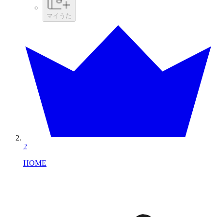
マイうた
2
HOME