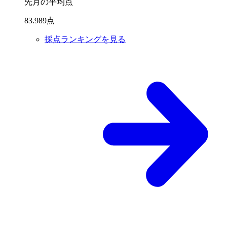
先月の平均点
83
.
989
点
採点ランキングを見る