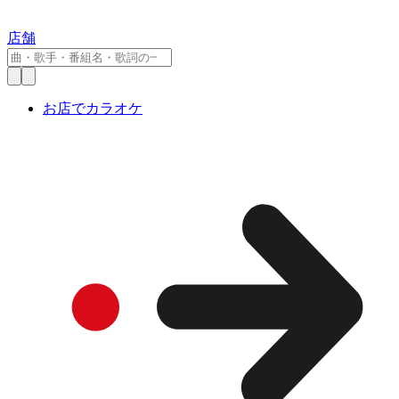
店舗
お店でカラオケ