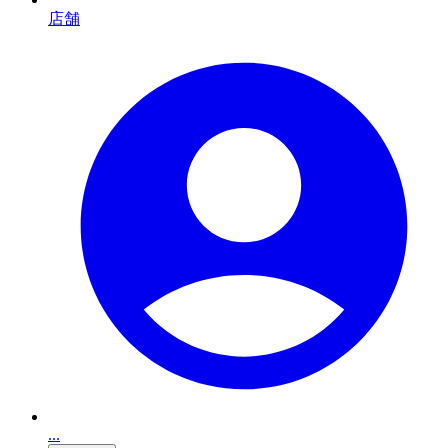
店舗
...