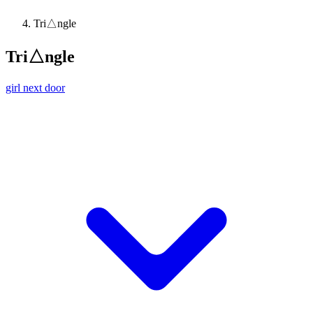
Tri△ngle
Tri△ngle
girl next door