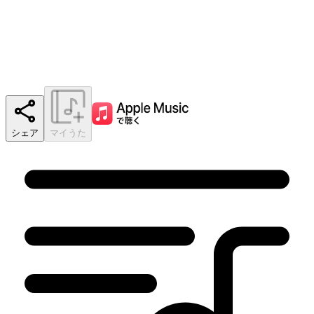
シェア
マイうた