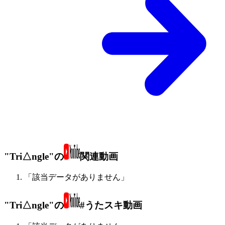
"Tri△ngle"の
関連動画
「該当データがありません」
"Tri△ngle"の
#うたスキ動画