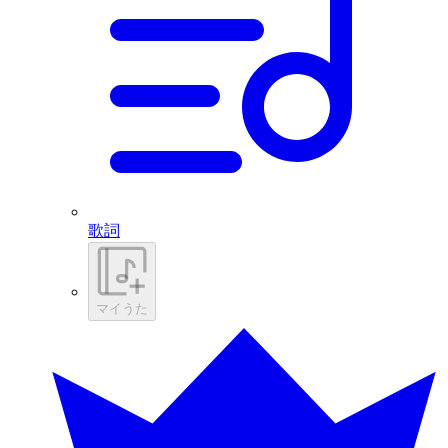
歌詞
マイうた