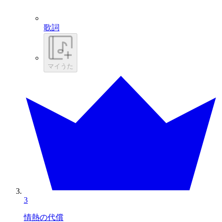
歌詞
マイうた
3
情熱の代償