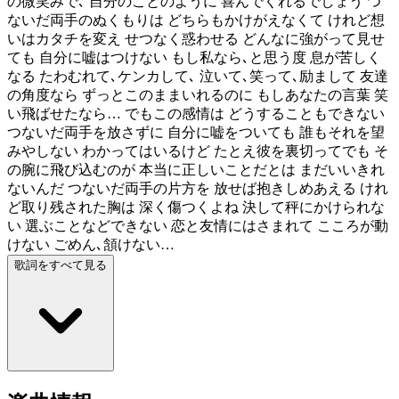
の微笑みで､ 自分のことのように 喜んでくれるでしょう つ
ないだ両手のぬくもりは どちらもかけがえなくて けれど想
いはカタチを変え せつなく惑わせる どんなに強がって見せ
ても 自分に嘘はつけない もし私なら､と思う度 息が苦しく
なる たわむれて､ケンカして､ 泣いて､笑って､励まして 友達
の角度なら ずっとこのままいれるのに もしあなたの言葉 笑
い飛ばせたなら… でもこの感情は どうすることもできない
つないだ両手を放さずに 自分に嘘をついても 誰もそれを望
みやしない わかってはいるけど たとえ彼を裏切ってでも そ
の腕に飛び込むのが 本当に正しいことだとは まだいいきれ
ないんだ つないだ両手の片方を 放せば抱きしめあえる けれ
ど取り残された胸は 深く傷つくよね 決して秤にかけられな
い 選ぶことなどできない 恋と友情にはさまれて こころが動
けない ごめん､頷けない…
歌詞をすべて見る