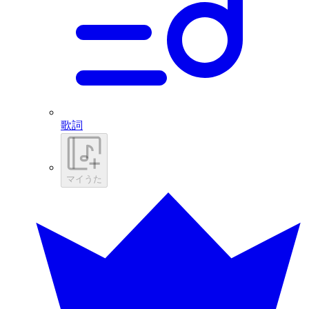
歌詞
マイうた