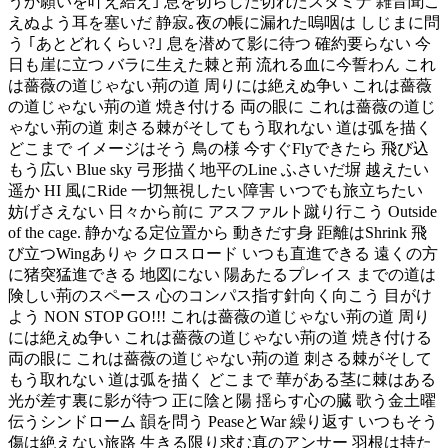
うか願いを叶え給え｣ 息を切らした切れたスタミナ 雑音聞こ
えぬよう耳を塞いだ 静寂｡夜の帳に漏れた嗚咽は しじまに問
う ｢あとどれくらい?｣ 息を潜めて影に待つ 確約要らない 今
日も崖に立つ バラに生えた棘と荊 流れる血に今誓わん これ
は薔薇の道じゃない荊の道 周りには絶えぬ争い これは薔薇
の道じゃない荊の道 焼き付ける 両の眼に これは薔薇の道じ
ゃない荊の道 刺さる棘がそしてもう取れない 道は弧を描く
どこまで イメージはそう 鳥の様 今すぐFlyできたら 飛び込
もう広い Blue sky 弓形描く地平のLine ふさいだ塀 越えたい
遥か HI 風にRide 一切無視したい障害 いつでも旅立ちたい
妨げさえない 日々から前に アスファルト蹴り行こう Outside
of the cage. 静かなる定位置から 動きだす身 距離はShrink 飛
び立つWingありゃ クロスロード いつも直進できる 遠くの方
に猪突猛進できる 地図にない 陽あたるプレイス までの道は
険しい荊のスペース 心のコンパス指す針向く向こう 目がけ
よう NON STOP GO!!! これは薔薇の道じゃない荊の道 周り
には絶えぬ争い これは薔薇の道じゃない荊の道 焼き付ける
両の眼に これは薔薇の道じゃない荊の道 刺さる棘がそして
もう取れない 道は弧を描く どこまで 華がある茎に棘はある
光が差す裏に影が待つ 正に陰と陽 揺らす心の臓 歌う金土曜
伝うシンドローム 韻を問う PeaseとWar 繰り返す いつもそう
傷は絶えない旅路 生きる限り求む真のアンサー 羽根は持た