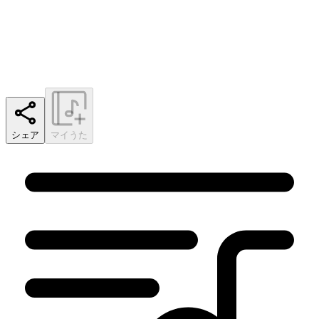
シェア
マイうた