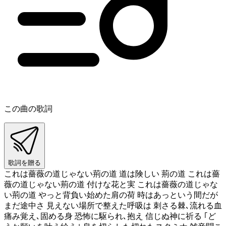
この曲の歌詞
歌詞を贈る
これは薔薇の道じゃない荊の道 道は険しい 荊の道 これは薔
薇の道じゃない荊の道 付けな花と実 これは薔薇の道じゃな
い荊の道 やっと背負い始めた肩の荷 時はあっという間だが
まだ途中さ 見えない場所で整えた呼吸は 刺さる棘､流れる血
痛み覚え､固める身 恐怖に駆られ､抱え 信じぬ神に祈る ｢ど