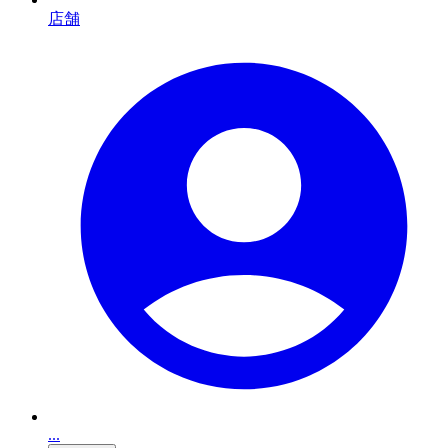
店舗
...