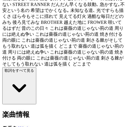
ない STREET RANNER だんだん早くなる鼓動､ 急かすな｡不
安という名の 希望はでかくなる｡ 未知なる道､ 光ですらも描
くさ ほら今もそこに揺れて 見えてる灯火 過酷な毎日だどの
みち 後ろ見てみな BROTHER 越えた地に FROWER 咲いて
るはずだ 昔のこの日々 これは薔薇の道じゃない荊の道 周り
には絶えぬ争い これは薔薇の道じゃない荊の道 焼き付ける
両の眼に これは薔薇の道じゃない荊の道 刺さる棘がそして
もう取れない 道は弧を描く どこまで 薔薇の道じゃない荊の
道 周りには絶えぬ争い これは薔薇の道じゃない荊の道 焼き
付ける 両の眼に これは薔薇の道じゃない荊の道 刺さる棘が
そしてもう取れない 道は弧を描く どこまで
歌詞をすべて見る
楽曲情報