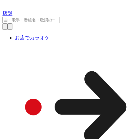
店舗
お店でカラオケ