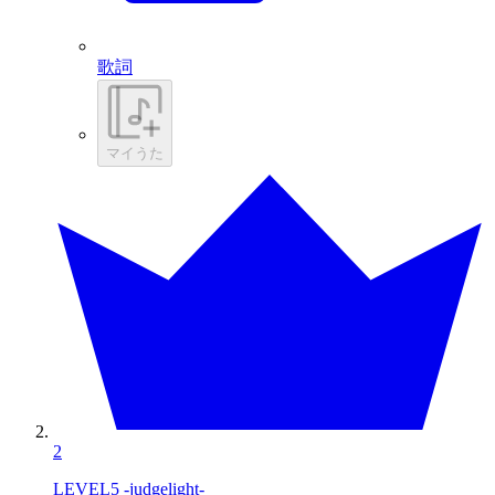
歌詞
マイうた
2
LEVEL5 -judgelight-