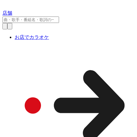
店舗
お店でカラオケ