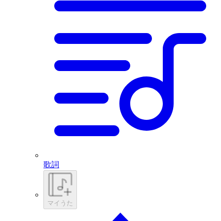
歌詞
マイうた