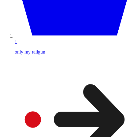
1
only my railgun