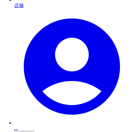
店舗
...