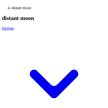
distant moon
distant moon
fripSide