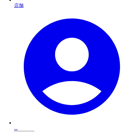
店舗
...