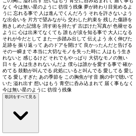
この胸に 溢れ出す 想いはもう 青空に呑み込まれて 届く事も
なく 今は無い星のように 彷徨う残像 夢が終わり目覚めるよ
うに 忘れる事で 人は進んでくんだろう それを許さないよう
な出会いを 片方で望みながら 交わした約束を 残した傷跡を
抱きしめた記憶を 消す術を持たず 古ぼけた写真が 色褪せる
ように 心は出来てなくても 誰もが涙を知る事で 大人になる
それが今だとして また一歩踏み出して 伝えよう 永く伸びた
足跡を 振り返って あのドアを開けて 良かったんだと告げる
その一瞬まで 本当に大切なモノを失った時に 人はもう生き
れないと 感じるけど それでもやっぱり 大切なモノの無い
日々を 人は生きれないんだよ 僕らは誰かを愛する事で 確か
めてる 鼓動が叫んでる 此処にいると叫んでる 愛してる 愛し
てる 愛しすぎた あの季節を この胸焦がす音 腕の中で聴いて
いた 溢れ出す 想いはもう 青空に呑み込まれて 届く事もなく
今は無い星のように 彷徨う残像
歌詞をすべて見る