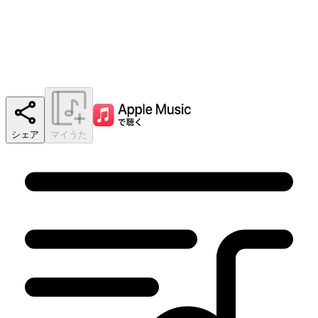
シェア
マイうた