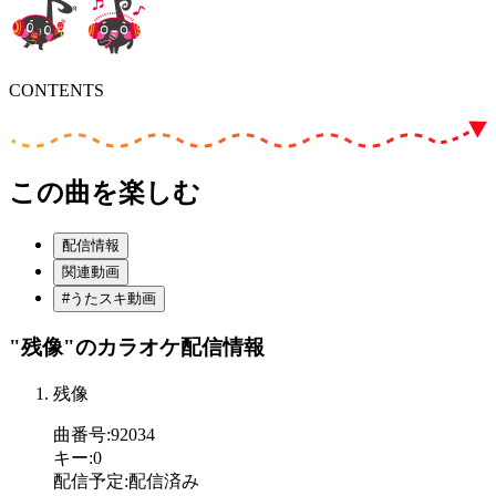
CONTENTS
この曲を楽しむ
配信情報
関連動画
#うたスキ動画
"残像"
のカラオケ配信情報
残像
曲番号
:
92034
キー
:
0
配信予定
:
配信済み