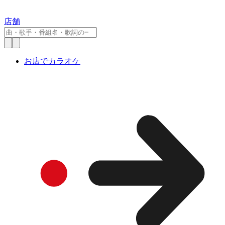
店舗
お店でカラオケ