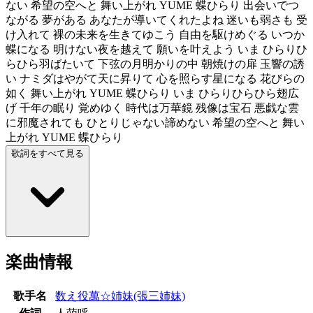
ない 希望の空へと 舞い上がれ YUME 蝶ひらり 出会いでつ
ながる 夢がある あなたが導いてくれたよね 迷いも弱さも 受
け入れて 裸の未来を生きてゆこう 自由を駆けめぐる いつか
蝶になる 明けない夜を越えて 願いを叶えよう いま ひらりひ
らひら羽ばたいて 下弦の月明かりの中 朝焼けの扉 玉響の誘
い ナミダはやがて天に昇りて 心を照らす星になる 花びらの
如く 舞い上がれ YUME 蝶ひらり いま ひらりひらひら翅広
げ 千年の眠り 覚めゆく 時代は万華鏡 残像は宝石 悪戯な雲
に邪魔されても ひとりじゃない諦めない 希望の空へと 舞い
上がれ YUME 蝶ひらり
歌詞をすべて見る
楽曲情報
歌手名
数え役萬☆姉妹(張三姉妹)