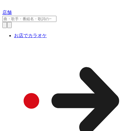
店舗
お店でカラオケ