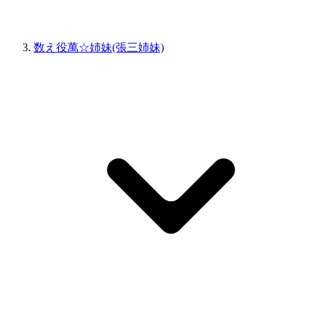
数え役萬☆姉妹(張三姉妹)