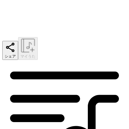
シェア
マイうた