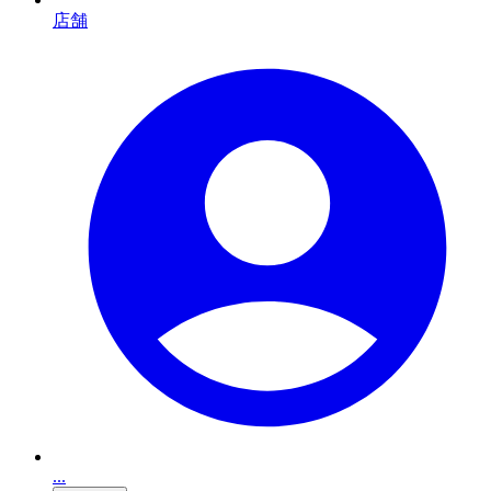
店舗
...