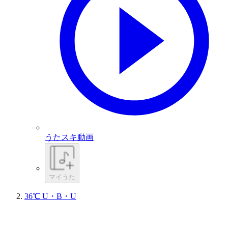
うたスキ動画
マイうた
36℃ U・B・U