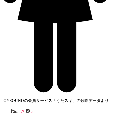
JOYSOUNDの会員サービス「うたスキ」の歌唱データより