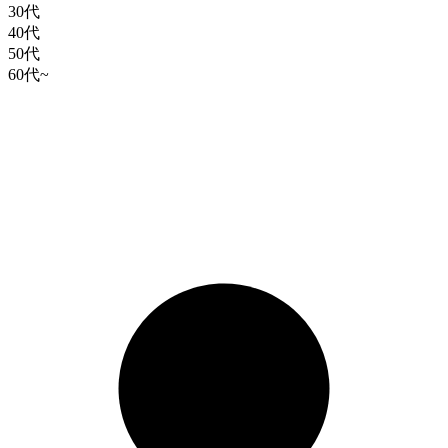
30代
40代
50代
60代~