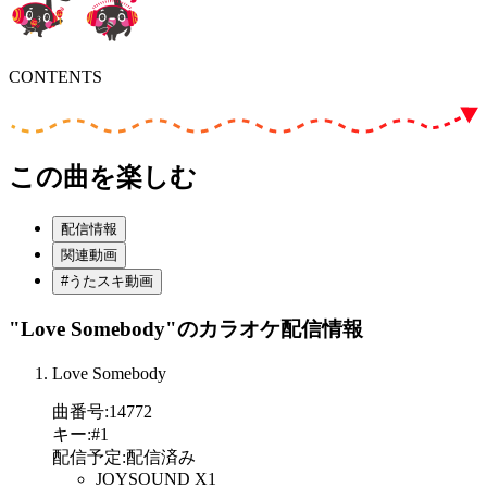
CONTENTS
この曲を楽しむ
配信情報
関連動画
#うたスキ動画
"Love Somebody"
のカラオケ配信情報
Love Somebody
曲番号
:
14772
キー
:
#1
配信予定
:
配信済み
JOYSOUND X1