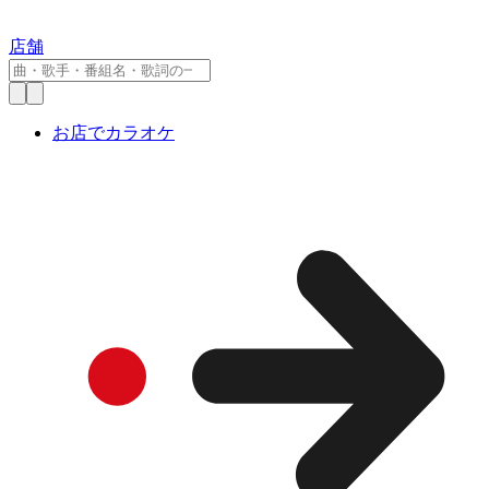
店舗
お店でカラオケ