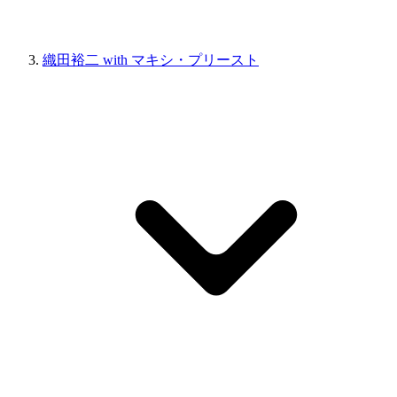
織田裕二 with マキシ・プリースト