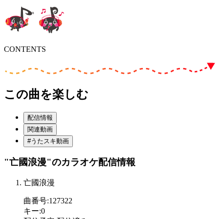
CONTENTS
この曲を楽しむ
配信情報
関連動画
#うたスキ動画
"亡國浪漫"
のカラオケ配信情報
亡國浪漫
曲番号
:
127322
キー
:
0