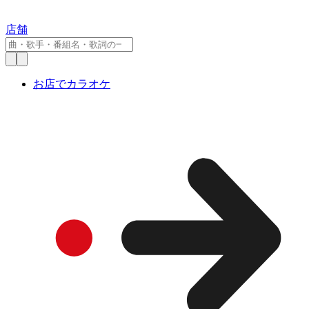
店舗
お店でカラオケ