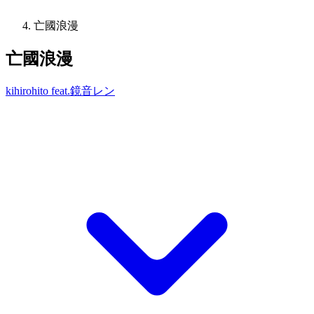
亡國浪漫
亡國浪漫
kihirohito feat.鏡音レン