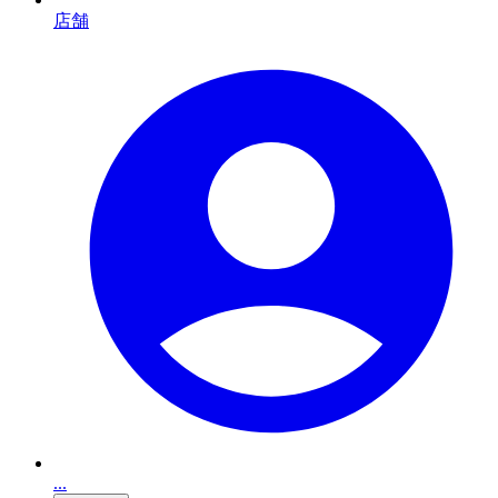
店舗
...