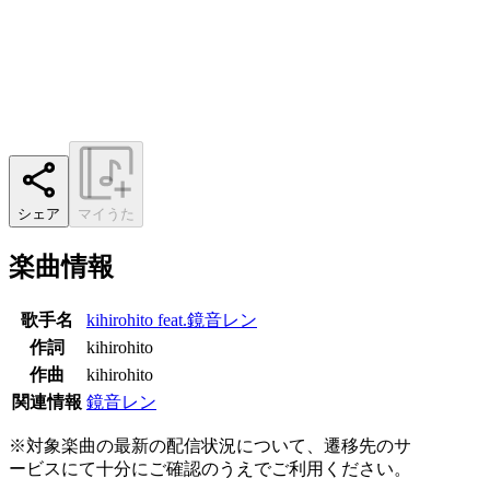
シェア
マイうた
楽曲情報
歌手名
kihirohito feat.鏡音レン
作詞
kihirohito
作曲
kihirohito
関連情報
鏡音レン
※対象楽曲の最新の配信状況について、遷移先のサ
ービスにて十分にご確認のうえでご利用ください。