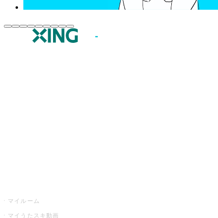
JOYSOUND.comトップ
カラオケ楽曲・歌詞検索
カラオケ店舗検索
全国カラオケ大会
イベント・キャンペーン
うたスキ
マイルーム
マイうたスキ動画