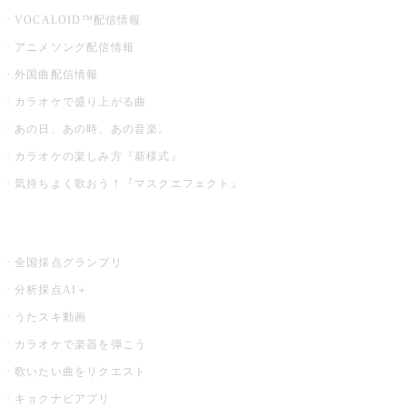
VOCALOID™配信情報
アニメソング配信情報
外国曲配信情報
カラオケで盛り上がる曲
あの日、あの時、あの音楽。
カラオケの楽しみ方『新様式』
気持ちよく歌おう！『マスクエフェクト』
お店でもっと楽しむ
全国採点グランプリ
分析採点AI＋
うたスキ動画
カラオケで楽器を弾こう
歌いたい曲をリクエスト
キョクナビアプリ