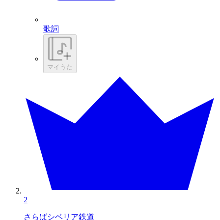
歌詞
マイうた
2
さらばシベリア鉄道