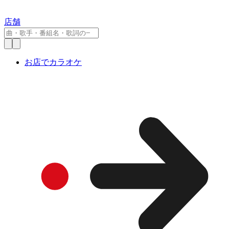
店舗
お店でカラオケ