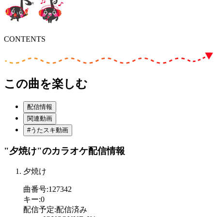
CONTENTS
この曲を楽しむ
配信情報
関連動画
#うたスキ動画
"夕焼け"
のカラオケ配信情報
夕焼け
曲番号
:
127342
キー
:
0
配信予定
:
配信済み