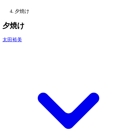
夕焼け
夕焼け
太田裕美