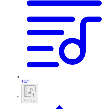
歌詞
マイうた