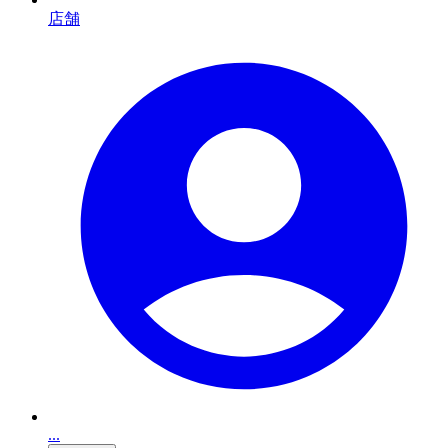
店舗
...