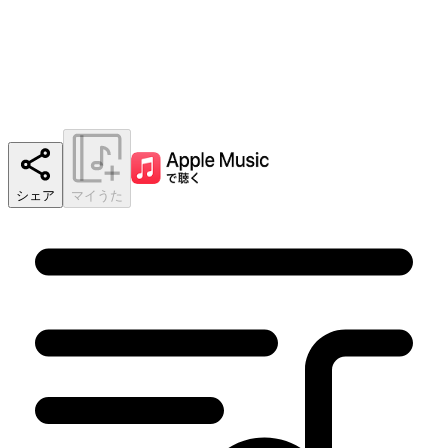
シェア
マイうた