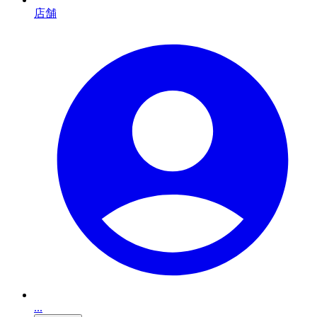
店舗
...