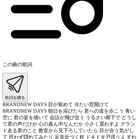
この曲の歌詞
歌詞を贈る
BRANDNEW DAYS 目が覚めて 冷たい窓開けて
BRANDNEW DAYS 朝日を浴びたら 君への道を歩こう 青い
空に 君の姿を描いて 会話が飛び交う うるさい廊下で どうし
て君の声だけが 心の真ん中なんだか 小さく震わすよ グラン
ド走る君のこと 教室から見下ろしていたら 目が合う気がし
て 思わず隠れてみたり 足音近づく程 ドキドキ戸惑うよ すれ