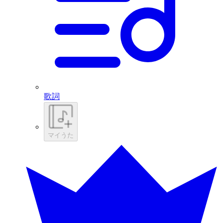
歌詞
マイうた