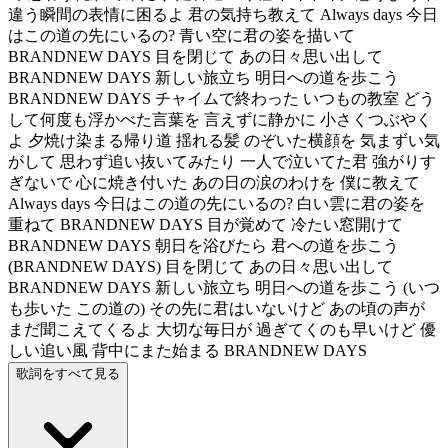
違う瞬間の表情に困るよ 君の気持ち教えて Always days 今日
はこの道の先にいるの? 青い空に君の姿を描いて
BRANDNEW DAYS 目を閉じて あの日々思い出して
BRANDNEW DAYS 新しい旅立ち 明日への道を歩こう
BRANDNEW DAYS チャイムで終わった いつもの教室 どう
して何度も浮かべた言葉を 言えずに静かに 小さくつぶやく
よ 夕焼け染まる帰り道 揺れる髪 のぞいた横顔を 気まずい気
がして 思わず追い抜いてみたり 一人で泣いてた君 強がりす
ぎないで 心に焼き付いた あの日の涙のわけを 僕に教えて
Always days 今日はこの道の先にいるの? 白い雲に君の姿を
重ねて BRANDNEW DAYS 目が覚めて 冷たい窓開けて
BRANDNEW DAYS 朝日を浴びたら 君への道を歩こう
(BRANDNEW DAYS) 目を閉じて あの日々思い出して
BRANDNEW DAYS 新しい旅立ち 明日への道を歩こう (いつ
も歩いた この道の) その先に君はいないけど あの頃の声が
まだ聞こえてくるよ 大切な毎日が 過ぎてくのも早いけど 優
しい追い風 背中にまた始まる BRANDNEW DAYS
歌詞をすべて見る