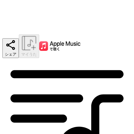
シェア
マイうた