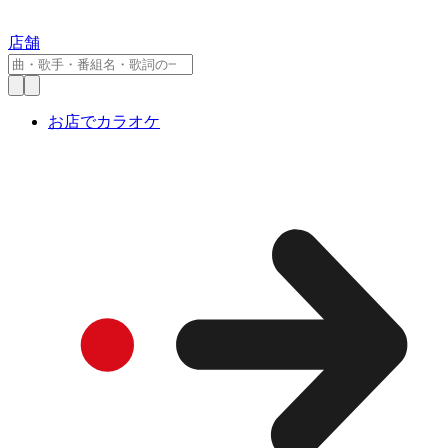
店舗
お店でカラオケ