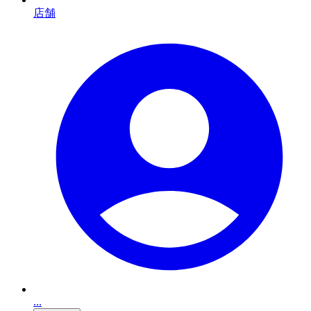
店舗
...