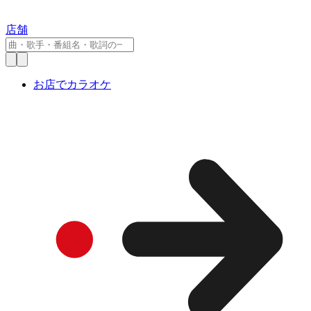
店舗
お店でカラオケ