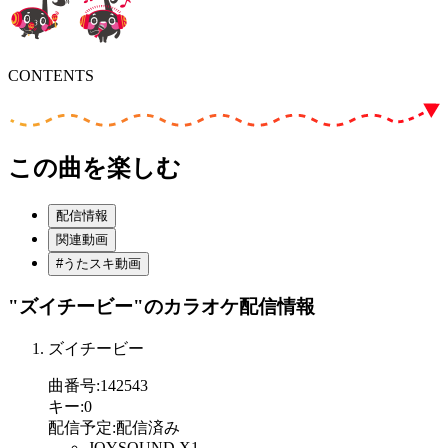
CONTENTS
この曲を楽しむ
配信情報
関連動画
#うたスキ動画
"ズイチービー"
のカラオケ配信情報
ズイチービー
曲番号
:
142543
キー
:
0
配信予定
:
配信済み
JOYSOUND X1