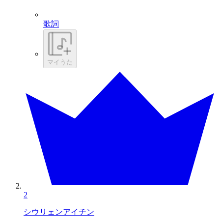
歌詞
マイうた
2
シウリェンアイチン