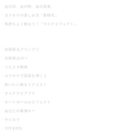
あの日、あの時、あの音楽。
カラオケの楽しみ方『新様式』
気持ちよく歌おう！『マスクエフェクト』
お店でもっと楽しむ
全国採点グランプリ
分析採点AI＋
うたスキ動画
カラオケで楽器を弾こう
歌いたい曲をリクエスト
キョクナビアプリ
オートボーカルエフェクト
あなたの最適キー
サビカラ
JOYKIDS