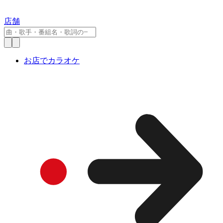
店舗
お店でカラオケ