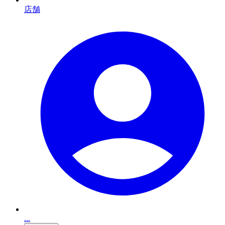
店舗
...