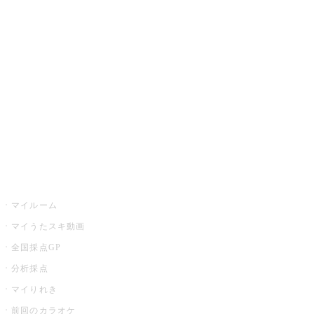
カラオケ楽曲・歌詞検索
カラオケ店舗検索
全国カラオケ大会
イベント・キャンペーン
うたスキ
マイルーム
マイうたスキ動画
全国採点GP
分析採点
マイりれき
前回のカラオケ