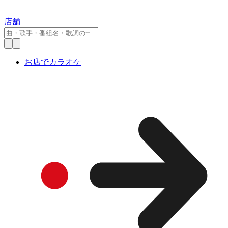
店舗
お店でカラオケ