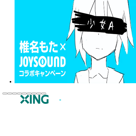
JOYSOUND.comトップ
カラオケ楽曲・歌詞検索