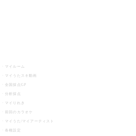
カラオケ店舗検索
全国カラオケ大会
イベント・キャンペーン
うたスキ
マイルーム
マイうたスキ動画
全国採点GP
分析採点
マイりれき
前回のカラオケ
マイうた/マイアーティスト
各種設定