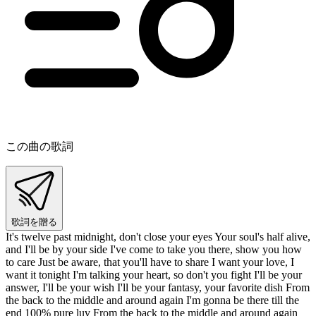
この曲の歌詞
歌詞を贈る
It's twelve past midnight, don't close your eyes Your soul's half alive,
and I'll be by your side I've come to take you there, show you how
to care Just be aware, that you'll have to share I want your love, I
want it tonight I'm talking your heart, so don't you fight I'll be your
answer, I'll be your wish I'll be your fantasy, your favorite dish From
the back to the middle and around again I'm gonna be there till the
end 100% pure luv From the back to the middle and around again