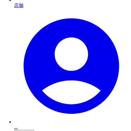
店舗
...