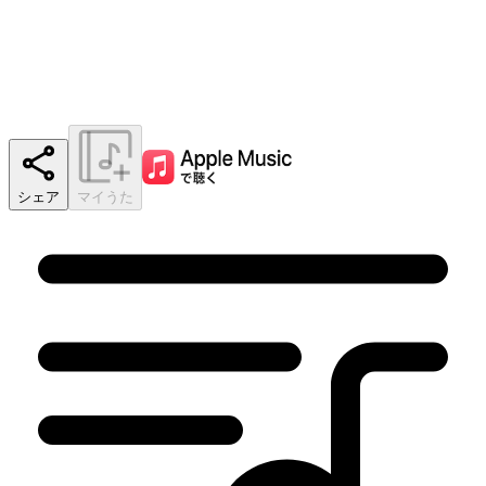
シェア
マイうた