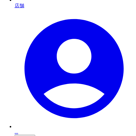
店舗
...