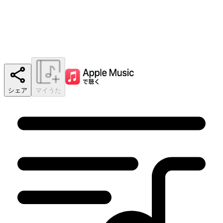
シェア
マイうた