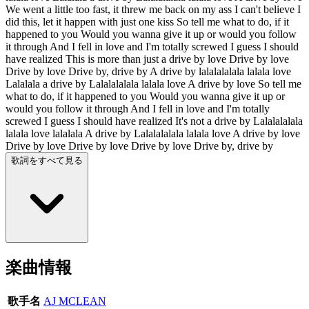
We went a little too fast, it threw me back on my ass I can't believe I
did this, let it happen with just one kiss So tell me what to do, if it
happened to you Would you wanna give it up or would you follow
it through And I fell in love and I'm totally screwed I guess I should
have realized This is more than just a drive by love Drive by love
Drive by love Drive by, drive by A drive by lalalalalala lalala love
Lalalala a drive by Lalalalalala lalala love A drive by love So tell me
what to do, if it happened to you Would you wanna give it up or
would you follow it through And I fell in love and I'm totally
screwed I guess I should have realized It's not a drive by Lalalalalala
lalala love lalalala A drive by Lalalalalala lalala love A drive by love
Drive by love Drive by love Drive by love Drive by, drive by
歌詞をすべて見る
楽曲情報
歌手名
AJ MCLEAN