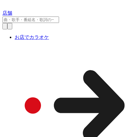
店舗
お店でカラオケ