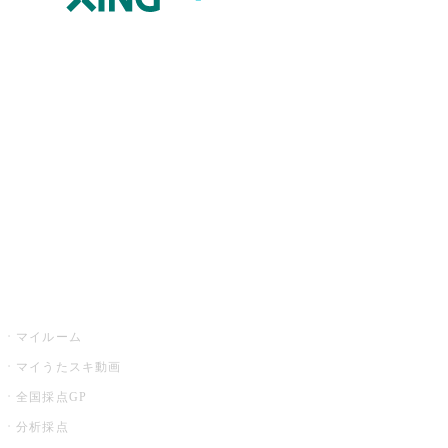
JOYSOUND.comトップ
カラオケ楽曲・歌詞検索
カラオケ店舗検索
全国カラオケ大会
イベント・キャンペーン
うたスキ
マイルーム
マイうたスキ動画
全国採点GP
分析採点