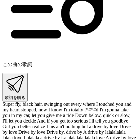
この曲の歌詞
歌詞を贈る
Super fly, black hair, swinging out every where I touched you and
my heart stopped, now I know I'm totally f*#*#d I'm gonna take
you in my car, let you give me a ride Down below, quick or slow,
I'll let you decide And if you get too serious I'll tell you goodbye
Girl you better realize This ain't nothing but a drive by love Drive
by love Drive by love Drive by, drive by A drive by lalalalalala
lalala love Lalalala a drive by Lalalalalala lalala love A drive by love