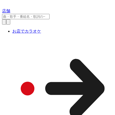
店舗
お店でカラオケ