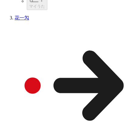
マイうた
花一匁