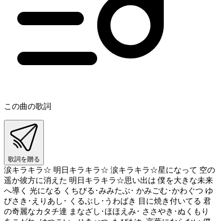
この曲の歌詞
歌詞を贈る
涙キラキラ☆ 明日キラキラ☆ 涙キラキラ☆星になって 空の
遥か彼方に消えた 明日キラキラ☆思い出は 僕を大きな未来
へ導く 光になる くちびる･みみたぶ･ かみごむ･かわぐつ ゆ
びさき･えりあし･ くるぶし･うわばき 目に焼き付いてる 君
の奇麗なカタチ達 まなざし･ほほえみ･ ささやき･ぬくもり