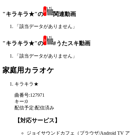
"キラキラ★"の
関連動画
「該当データがありません」
"キラキラ★"の
#うたスキ動画
「該当データがありません」
家庭用カラオケ
キラキラ★
曲番号
:
127971
キー
:
0
配信予定
:
配信済み
【対応サービス】
ジョイサウンドカフェ（ブラウザ/Android TV ア