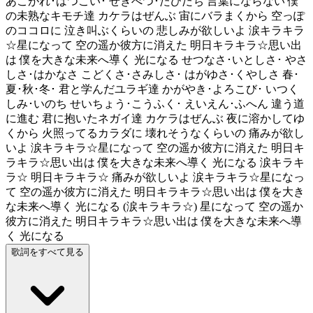
あこがれ･はつこい･ せきべつ･たびだち 言葉にならない 僕
の未熟なキモチ達 カケラはぜんぶ 宙にバラまくから 空っぽ
のココロに 泣き叫ぶくらいの 悲しみが欲しいよ 涙キラキラ
☆星になって 空の遥か彼方に消えた 明日キラキラ☆思い出
は 僕を大きな未来へ導く 光になる せつなさ･いとしさ･ やさ
しさ･はかなさ こどくさ･さみしさ･ はがゆさ･くやしさ 春･
夏･秋･冬･ 君と学んだユラギ達 かがやき･よろこび･ いつく
しみ･いのち せいちょう･こうふく･ えいえん･ふへん 違う道
に進む 君に抱いたネガイ達 カケラはぜんぶ 夜に溶かしてゆ
くから 火照ってるカラダに 壊れそうなくらいの 痛みが欲し
いよ 涙キラキラ☆星になって 空の遥か彼方に消えた 明日キ
ラキラ☆思い出は 僕を大きな未来へ導く 光になる 涙キラキ
ラ☆ 明日キラキラ☆ 痛みが欲しいよ 涙キラキラ☆星になっ
て 空の遥か彼方に消えた 明日キラキラ☆思い出は 僕を大き
な未来へ導く 光になる (涙キラキラ☆) 星になって 空の遥か
彼方に消えた 明日キラキラ☆思い出は 僕を大きな未来へ導
く 光になる
歌詞をすべて見る