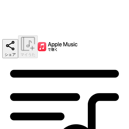
シェア
マイうた