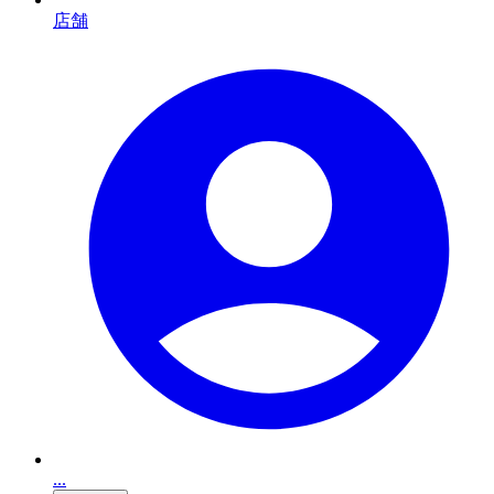
店舗
...