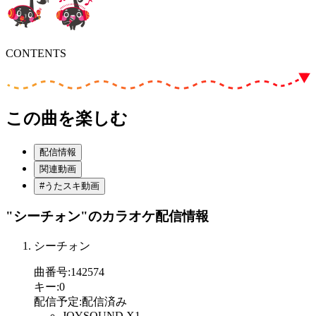
CONTENTS
この曲を楽しむ
配信情報
関連動画
#うたスキ動画
"シーチォン"
のカラオケ配信情報
シーチォン
曲番号
:
142574
キー
:
0
配信予定
:
配信済み
JOYSOUND X1