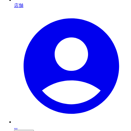
店舗
...