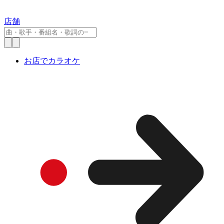
店舗
お店でカラオケ