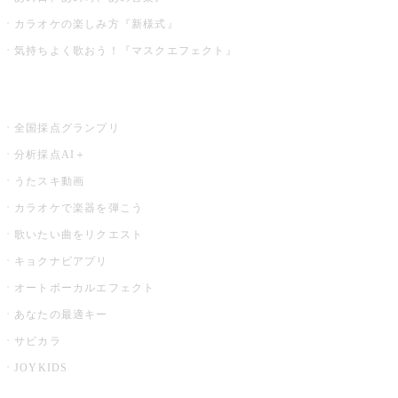
カラオケの楽しみ方『新様式』
気持ちよく歌おう！『マスクエフェクト』
お店でもっと楽しむ
全国採点グランプリ
分析採点AI＋
うたスキ動画
カラオケで楽器を弾こう
歌いたい曲をリクエスト
キョクナビアプリ
オートボーカルエフェクト
あなたの最適キー
サビカラ
JOYKIDS