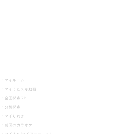
カラオケ楽曲・歌詞検索
カラオケ店舗検索
全国カラオケ大会
イベント・キャンペーン
うたスキ
マイルーム
マイうたスキ動画
全国採点GP
分析採点
マイりれき
前回のカラオケ
マイうた/マイアーティスト