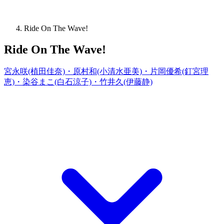
Ride On The Wave!
Ride On The Wave!
宮永咲(植田佳奈)・原村和(小清水亜美)・片岡優希(釘宮理
恵)・染谷まこ(白石涼子)・竹井久(伊藤静)