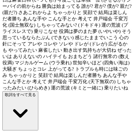
ーパイの前からね 勝負は始まってる 誰が? 君が? 僕が? 親だ?
(親だ?) さあこれからよ ちゃっかりと 笑顔で 結局は楽しん
だ者勝ち あんな手や こんな手とか 考えて 井戸端会 千変万
化 (国士無双な) しちゃってみない? (ドキドキ) 運の荒波 (プ
ライスレスで) 乗りこなせ 役満は夢のまた夢 (いやいや) そう
思っているならたぶん (できない) 感じたままでいこう 心の
針にそって アレや コレや ソレや ドレが (ドレが) 広がるか
も やってみたい 麻雀したい 動き出す気持ちが大切ね ぜった
いは ありえないの ハイテイも おまちどう 諸行無常の (数え
役満) マジカルゲーム (ウラ乗れ) 世知辛いほど (四角い海は)
大騒ぎ ちょっとコレ 上がってる? トラブルも時には味ごの
み ちゃっかりと 笑顔で 結局は楽しんだ者勝ち あんな手や
こんな手とか 考えて 井戸端会 千変万化 (天下無双の) しちゃ
ったみたい (ひらめき) 運の荒波 (キミと一緒に) 乗りたいね
歌詞をすべて見る