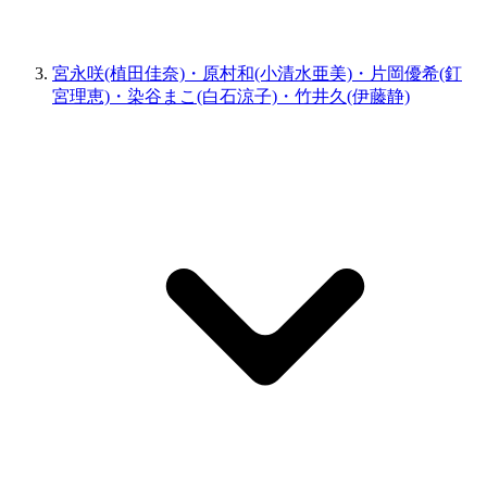
宮永咲(植田佳奈)・原村和(小清水亜美)・片岡優希(釘
宮理恵)・染谷まこ(白石涼子)・竹井久(伊藤静)