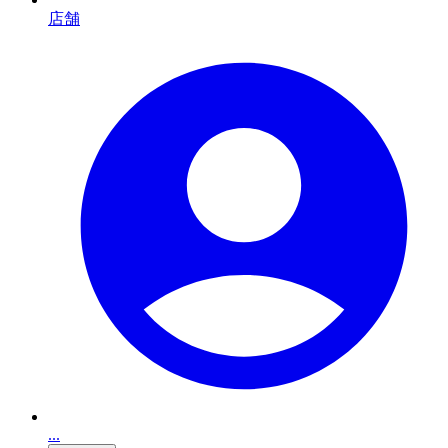
店舗
...