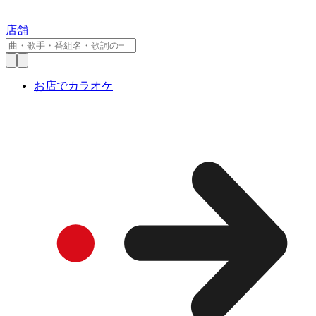
店舗
お店でカラオケ