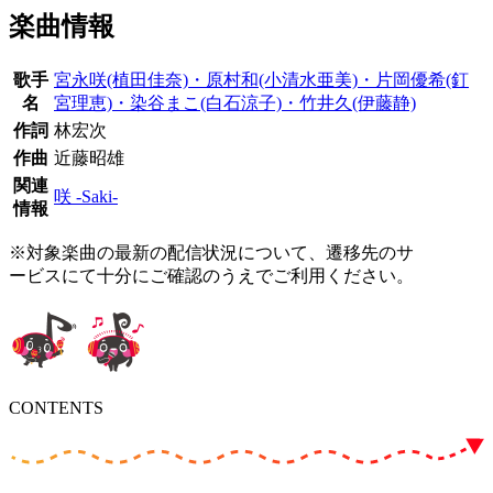
楽曲情報
歌手
宮永咲(植田佳奈)・原村和(小清水亜美)・片岡優希(釘
名
宮理恵)・染谷まこ(白石涼子)・竹井久(伊藤静)
作詞
林宏次
作曲
近藤昭雄
関連
咲 -Saki-
情報
※対象楽曲の最新の配信状況について、遷移先のサ
ービスにて十分にご確認のうえでご利用ください。
CONTENTS