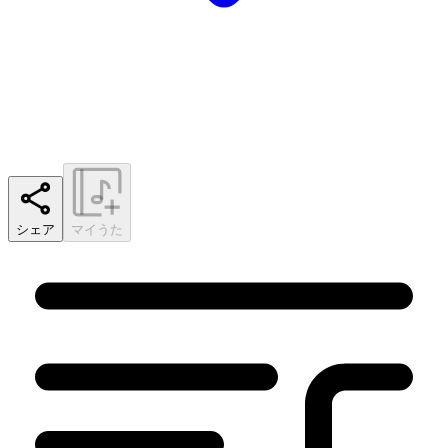
シェア
マイうた