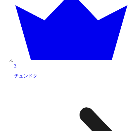
3
チュンドク