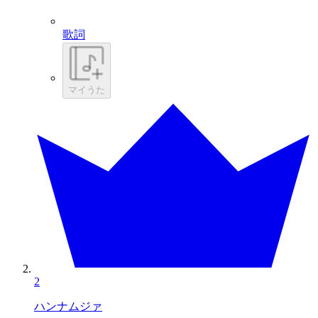
歌詞
マイうた
2
ハンナムジァ