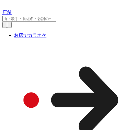
店舗
お店でカラオケ