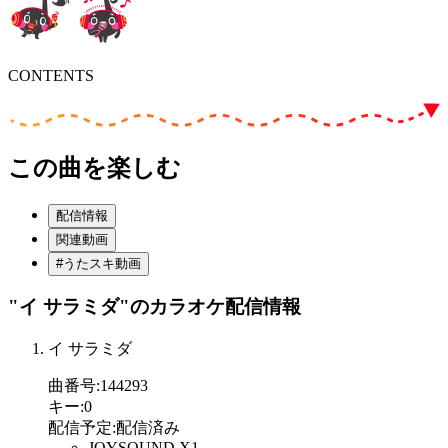
CONTENTS
この曲を楽しむ
配信情報
関連動画
#うたスキ動画
"イ サラミダ"
のカラオケ配信情報
イ サラミダ
曲番号
:
144293
キー
:
0
配信予定
:
配信済み
JOYSOUND X1