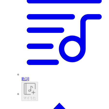
歌詞
マイうた