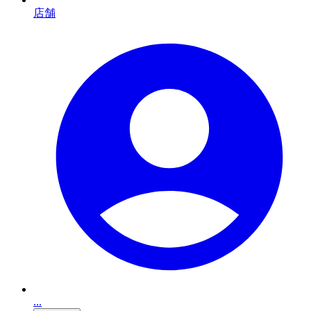
店舗
...