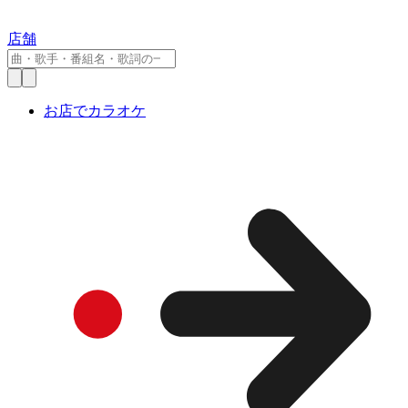
店舗
お店でカラオケ