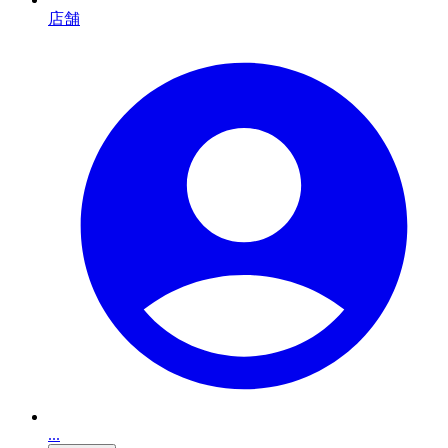
店舗
...