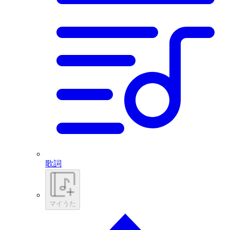
歌詞
マイうた