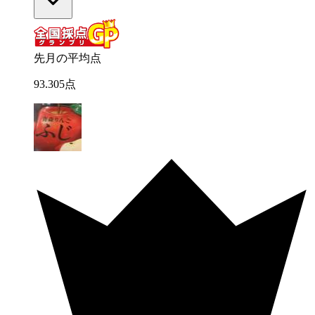
先月の平均点
93
.
305
点