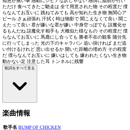
知恵が無い事 感動にシビアな訳じゃない 感情に脂肪が付い
ただけ 食べてきたご馳走は 全て用意された物 その程度だ 僕
らなんてお互いに 跳ねてみても 高が知れた生き物 無関心ア
ピール さぁ頑張れ 汗拭く時は物影で 聞こえなくて良い 聞こ
えたって良い 君が嫌いな君が嫌い 中身空っぽでも 誤魔化せ
るもんだね 誤魔化す相手も 大概似た様なもの その程度だ 僕
らなんてお互いに 馬鹿にし合っても 勝者不在の観客 随分先
に行ってしまった 光の下のキャラバン 追い掛ければ まだ追
い付けるけれど 思い出せるか 開いた距離の埋め方 その程度
だ 僕らなんてお互いに 嫌いはしても 嫌われたくない生き物
動かない足 注意した耳 トンネルに残響
歌詞をすべて見る
楽曲情報
歌手名
BUMP OF CHICKEN