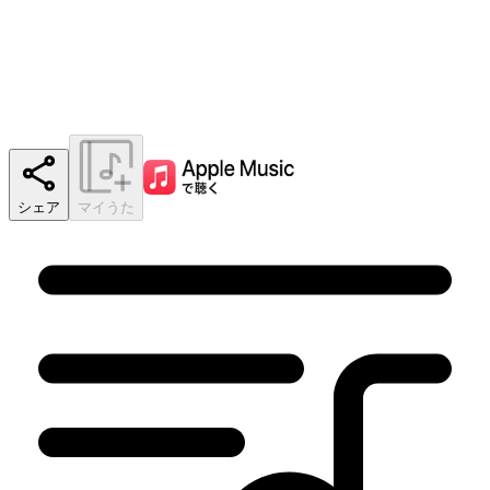
シェア
マイうた