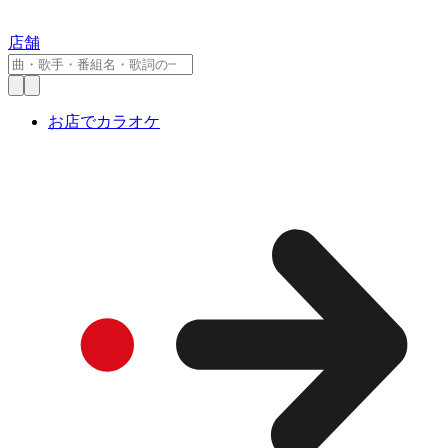
店舗
お店でカラオケ