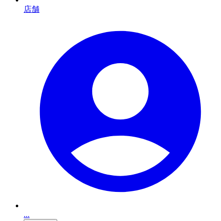
店舗
...