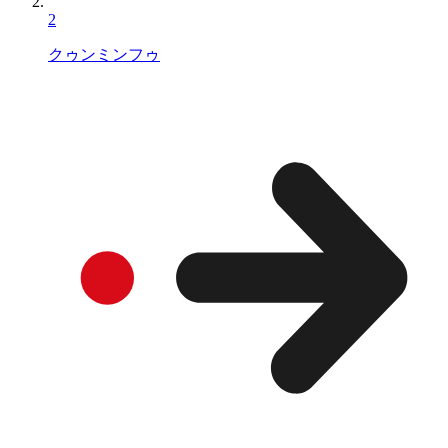
2
クゥンミンフゥ