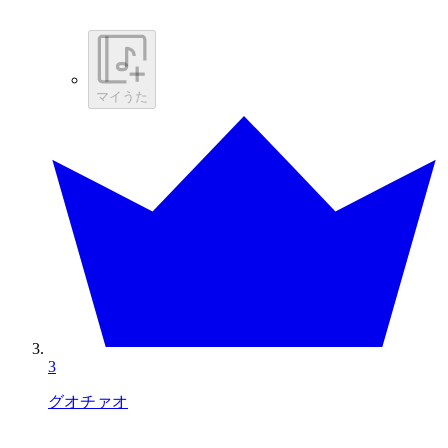
マイうた
3
グオチァオ