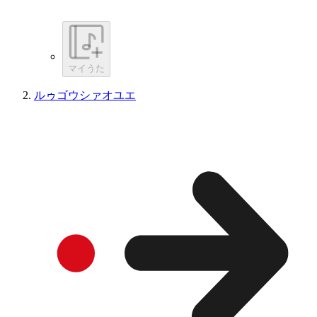
マイうた
ルゥゴウシァオユエ