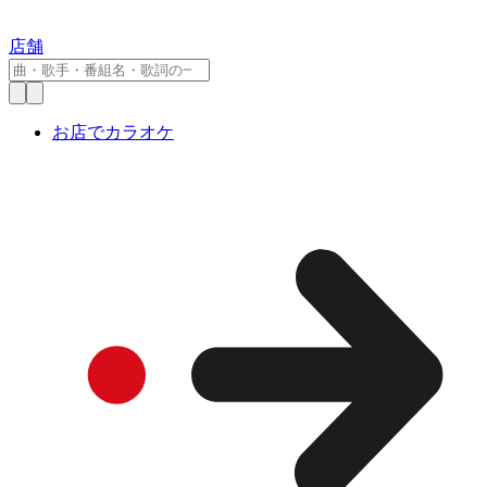
店舗
お店でカラオケ