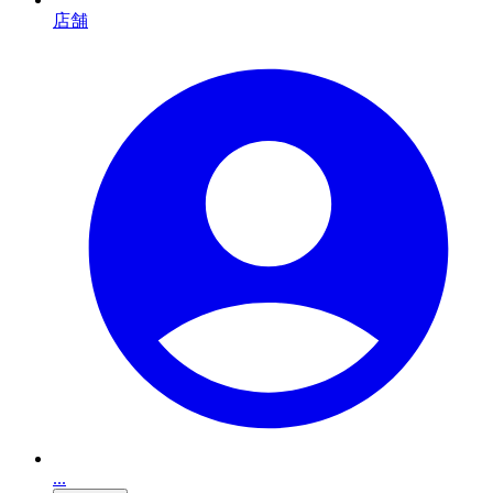
店舗
...