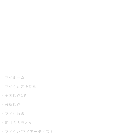
カラオケ楽曲・歌詞検索
カラオケ店舗検索
全国カラオケ大会
イベント・キャンペーン
うたスキ
マイルーム
マイうたスキ動画
全国採点GP
分析採点
マイりれき
前回のカラオケ
マイうた/マイアーティスト