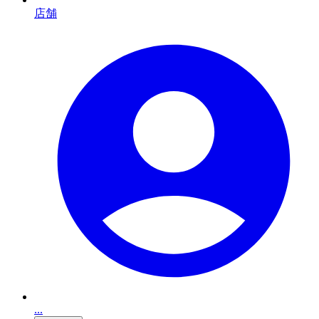
店舗
...