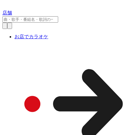
店舗
お店でカラオケ