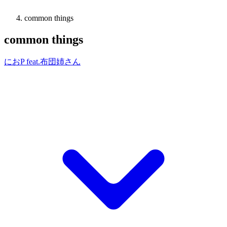
common things
common things
におP feat.布団姉さん