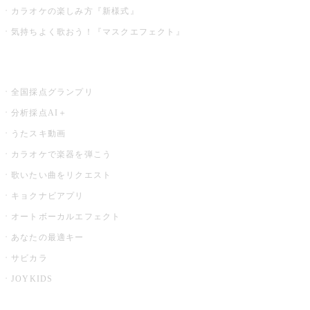
カラオケの楽しみ方『新様式』
気持ちよく歌おう！『マスクエフェクト』
お店でもっと楽しむ
全国採点グランプリ
分析採点AI＋
うたスキ動画
カラオケで楽器を弾こう
歌いたい曲をリクエスト
キョクナビアプリ
オートボーカルエフェクト
あなたの最適キー
サビカラ
JOYKIDS