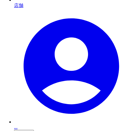
店舗
...