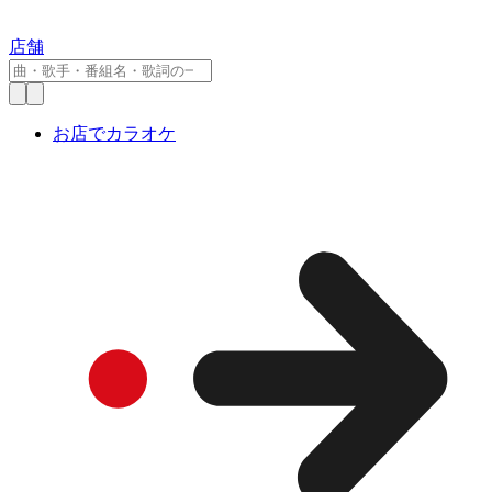
店舗
お店でカラオケ