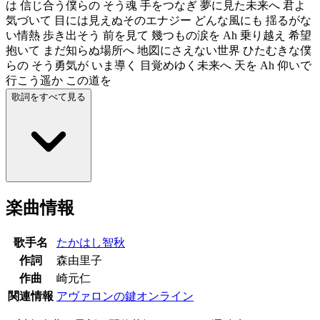
は 信じ合う僕らの そう魂 手をつなぎ 夢に見た未来へ 君よ
気づいて 目には見えぬそのエナジー どんな風にも 揺るがな
い情熱 歩き出そう 前を見て 幾つもの涙を Ah 乗り越え 希望
抱いて まだ知らぬ場所へ 地図にさえない世界 ひたむきな僕
らの そう勇気が いま導く 目覚めゆく未来へ 天を Ah 仰いで
行こう遥か この道を
歌詞をすべて見る
楽曲情報
歌手名
たかはし智秋
作詞
森由里子
作曲
崎元仁
関連情報
アヴァロンの鍵オンライン