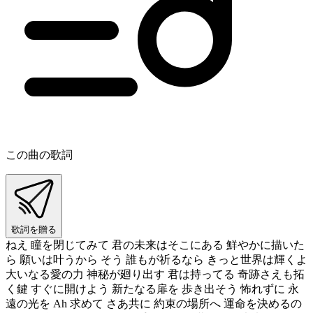
この曲の歌詞
歌詞を贈る
ねえ 瞳を閉じてみて 君の未来はそこにある 鮮やかに描いた
ら 願いは叶うから そう 誰もが祈るなら きっと世界は輝くよ
大いなる愛の力 神秘が廻り出す 君は持ってる 奇跡さえも拓
く鍵 すぐに開けよう 新たなる扉を 歩き出そう 怖れずに 永
遠の光を Ah 求めて さあ共に 約束の場所へ 運命を決めるの