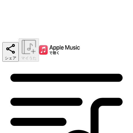
シェア
マイうた