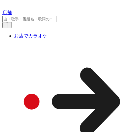
店舗
お店でカラオケ