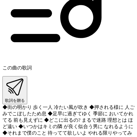
この曲の歌詞
歌詞を贈る
◆街の明かり 歩く一人 冷たい風が吹き ◆押される様に 人ご
みでこぼしたため息 ◆足早に過ぎてゆく 季節に おいてかれ
てる 前も見えずに ◆どこに出るの? まるで迷路 理想とは ほ
ど遠い ◆いつかはキミの隣 が良く似合う男に なれるように
◆それまで僕のこと 待ってて欲しいよ やれる限りやってみ