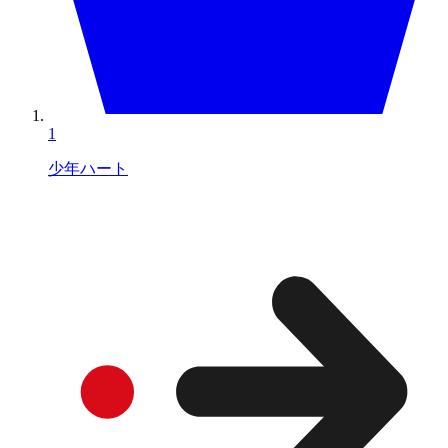
1
少年ハート