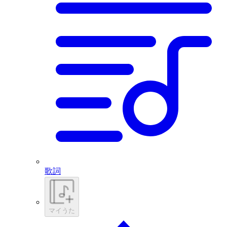
歌詞
マイうた