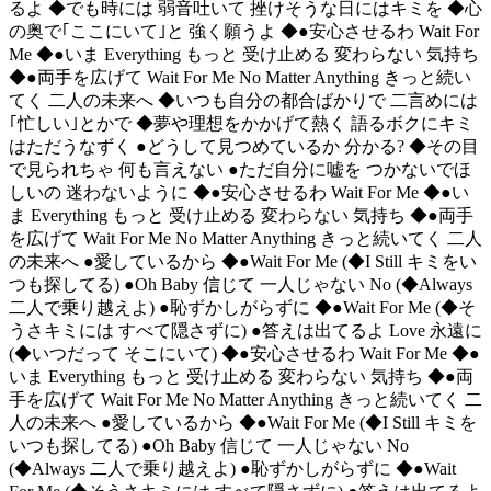
るよ ◆でも時には 弱音吐いて 挫けそうな日にはキミを ◆心
の奥で｢ここにいて｣と 強く願うよ ◆●安心させるわ Wait For
Me ◆●いま Everything もっと 受け止める 変わらない 気持ち
◆●両手を広げて Wait For Me No Matter Anything きっと続い
てく 二人の未来へ ◆いつも自分の都合ばかりで 二言めには
｢忙しい｣とかで ◆夢や理想をかかげて熱く 語るボクにキミ
はただうなずく ●どうして見つめているか 分かる? ◆その目
で見られちゃ 何も言えない ●ただ自分に嘘を つかないでほ
しいの 迷わないように ◆●安心させるわ Wait For Me ◆●い
ま Everything もっと 受け止める 変わらない 気持ち ◆●両手
を広げて Wait For Me No Matter Anything きっと続いてく 二人
の未来へ ●愛しているから ◆●Wait For Me (◆I Still キミをい
つも探してる) ●Oh Baby 信じて 一人じゃない No (◆Always
二人で乗り越えよ) ●恥ずかしがらずに ◆●Wait For Me (◆そ
うさキミには すべて隠さずに) ●答えは出てるよ Love 永遠に
(◆いつだって そこにいて) ◆●安心させるわ Wait For Me ◆●
いま Everything もっと 受け止める 変わらない 気持ち ◆●両
手を広げて Wait For Me No Matter Anything きっと続いてく 二
人の未来へ ●愛しているから ◆●Wait For Me (◆I Still キミを
いつも探してる) ●Oh Baby 信じて 一人じゃない No
(◆Always 二人で乗り越えよ) ●恥ずかしがらずに ◆●Wait