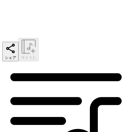
シェア
マイうた