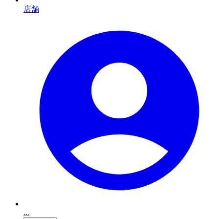
店舗
...