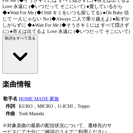
For Me (◆そうさキミには すべて隠さずに) ●答えは出てるよ
Love 永遠に (◆いつだって そこにいて) ●愛しているから
◆●Wait For Me (◆I Still キミをいつも探してる) ●Oh Baby 信
じて 一人じゃない No (◆Always 二人で乗り越えよ) ●恥ずか
しがらずに ◆●Wait For Me (◆そうさキミには すべて隠さず
に) ●答えは出てるよ Love 永遠に (◆いつだって そこにいて)
歌詞をすべて見る
楽曲情報
歌手名
HOME MADE 家族
作詞
KURO，MICRO，U-ICHI，Toppo
作曲
Tosh Masuda
※対象楽曲の最新の配信状況について、遷移先のサ
ービスにて十分にご確認のうえでご利用ください。