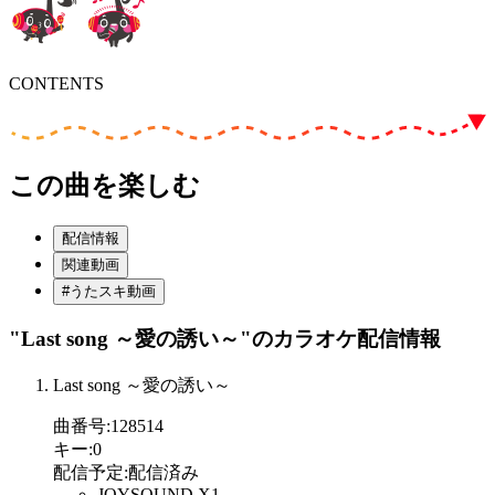
CONTENTS
この曲を楽しむ
配信情報
関連動画
#うたスキ動画
"Last song ～愛の誘い～"
のカラオケ配信情報
Last song ～愛の誘い～
曲番号
:
128514
キー
:
0
配信予定
:
配信済み
JOYSOUND X1