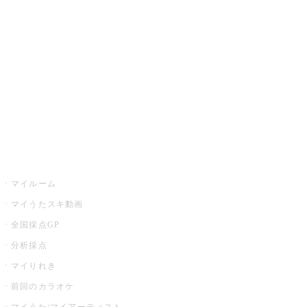
カラオケ楽曲・歌詞検索
カラオケ店舗検索
全国カラオケ大会
イベント・キャンペーン
うたスキ
マイルーム
マイうたスキ動画
全国採点GP
分析採点
マイりれき
前回のカラオケ
マイうた/マイアーティスト