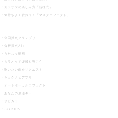
カラオケの楽しみ方『新様式』
気持ちよく歌おう！『マスクエフェクト』
お店でもっと楽しむ
全国採点グランプリ
分析採点AI＋
うたスキ動画
カラオケで楽器を弾こう
歌いたい曲をリクエスト
キョクナビアプリ
オートボーカルエフェクト
あなたの最適キー
サビカラ
JOYKIDS