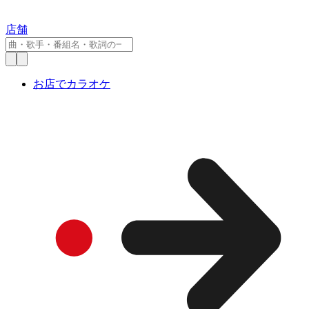
店舗
お店でカラオケ