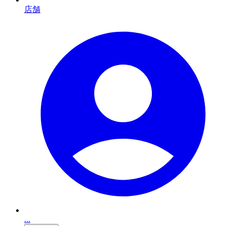
店舗
...