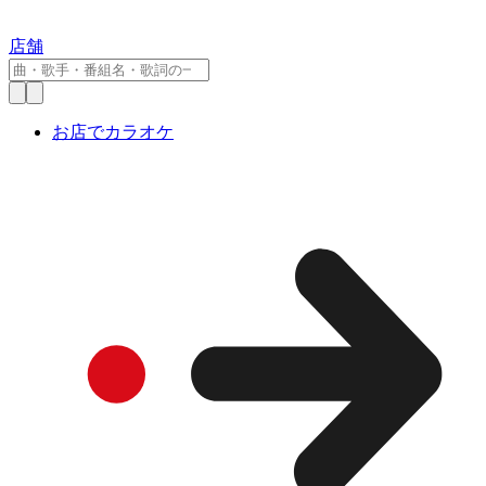
店舗
お店でカラオケ