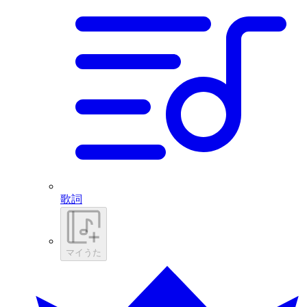
歌詞
マイうた