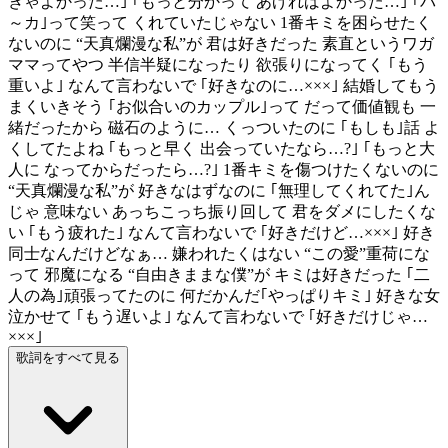
きゃよかった…｣ ｢もっと分かって あげればよかった…｣ ｢バ
～カ｣って笑って くれていたじゃない 1番キミを困らせたく
ないのに “天真爛漫な私”が 君は好きだった 素直というワガ
ママってやつ 半信半疑になったり 欲張りになってく ｢もう
重いよ｣ なんて言わないで ｢好きなのに…×××｣ 結婚してもう
まくいきそう ｢お似合いのカップル｣って だって価値観も 一
緒だったから 磁石のように… くっついたのに ｢もしも｣話 よ
くしてたよね ｢もっと早く 出会っていたなら…?｣ ｢もっと大
人に なってからだったら…?｣ 1番キミを傷つけたくないのに
“天真爛漫な私”が 好きなはずなのに ｢無理してくれてた｣ん
じゃ 意味ない あっちこっち振り回して 君をダメにしたくな
い ｢もう疲れた｣ なんて言わないで ｢好きだけど…×××｣ 好き
同士なんだけどなぁ… 嫌われたくはない “この愛”重荷にな
って 邪魔になる “自由きままな僕”が キミは好きだった ｢二
人の為｣頑張ってたのに 何だかんだ｢やっぱりキミ｣ 好きな女
泣かせて ｢もう遅いよ｣ なんて言わないで ｢好きだけじゃ…
×××｣
歌詞をすべて見る