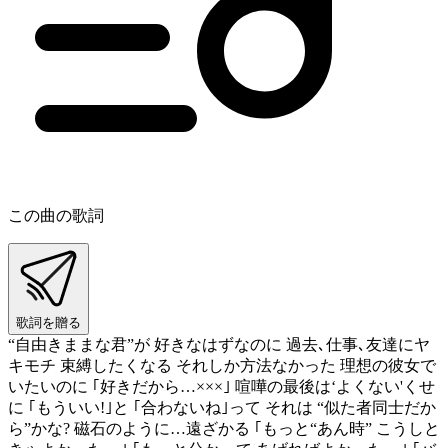
この曲の歌詞
歌詞を贈る
“自由きままな君”が 好きなはずなのに 過去､仕事､友達にヤ
キモチ 束縛したくなる それしか方法なかった 理想の彼女で
いたいのに ｢好きだから…×××｣ 喧嘩の最後は‘よくない'くせ
に ｢もういい!｣と ｢合わないね｣って それは “似た者同士だか
ら”かな? 磁石のように…遠ざかる ｢もっと“あん時” こうしと