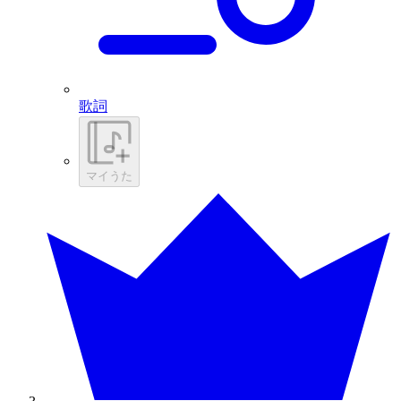
歌詞
マイうた