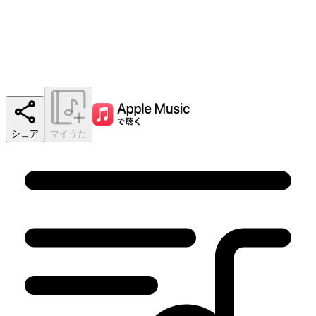
シェア
マイうた