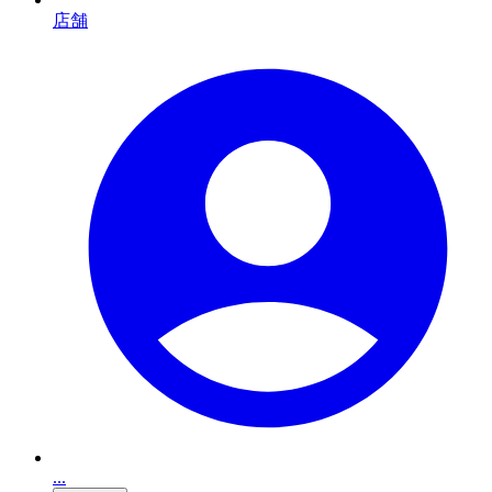
店舗
...