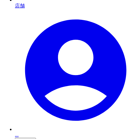
店舗
...