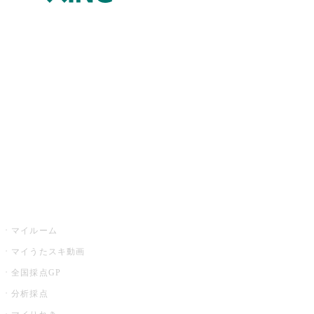
JOYSOUND.comトップ
カラオケ楽曲・歌詞検索
カラオケ店舗検索
全国カラオケ大会
イベント・キャンペーン
うたスキ
マイルーム
マイうたスキ動画
全国採点GP
分析採点