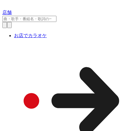
店舗
お店でカラオケ