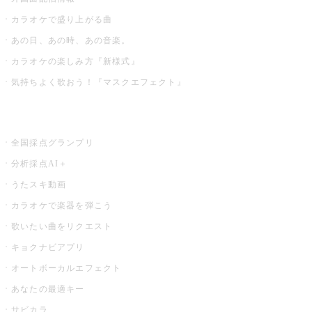
カラオケで盛り上がる曲
あの日、あの時、あの音楽。
カラオケの楽しみ方『新様式』
気持ちよく歌おう！『マスクエフェクト』
お店でもっと楽しむ
全国採点グランプリ
分析採点AI＋
うたスキ動画
カラオケで楽器を弾こう
歌いたい曲をリクエスト
キョクナビアプリ
オートボーカルエフェクト
あなたの最適キー
サビカラ