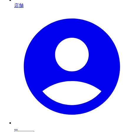
店舗
...