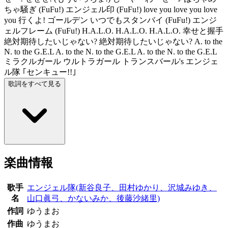
ちゃ騒ぎ (FuFu!) エンジェル印 (FuFu!) love you love you love
you 行くよ! ゴールデン いつでもスタンバイ (FuFu!) エンジ
ェルフレーム (FuFu!) H.A.L.O. H.A.L.O. H.A.L.O. 幸せと握手
絶対期待したいじゃない? 絶対期待したいじゃない? A. to the
N. to the G.E.L A. to the N. to the G.E.L A. to the N. to the G.E.L
ミラクルガール ウルトラガール トランスバール's エンジェ
ル隊 ｢センキュー!!｣
歌詞をすべて見る
楽曲情報
歌手
エンジェル隊(新谷良子、田村ゆかり、沢城みゆき、
名
山口眞弓、かないみか、後藤沙緒里)
作詞
ゆうまお
作曲
ゆうまお