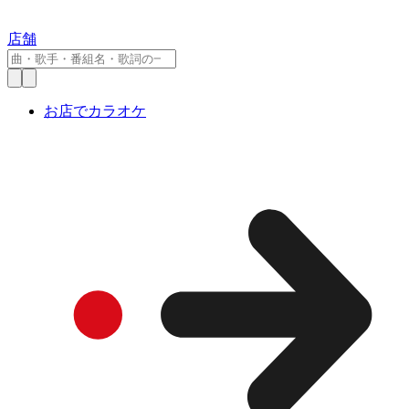
店舗
お店でカラオケ