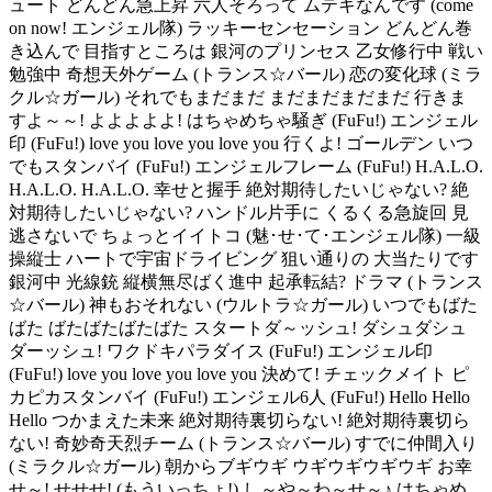
ュート どんどん急上昇 六人そろって ムテキなんです (come
on now! エンジェル隊) ラッキーセンセーション どんどん巻
き込んで 目指すところは 銀河のプリンセス 乙女修行中 戦い
勉強中 奇想天外ゲーム (トランス☆バール) 恋の変化球 (ミラ
クル☆ガール) それでもまだまだ まだまだまだまだ 行きま
すよ～～! よよよよよ! はちゃめちゃ騒ぎ (FuFu!) エンジェル
印 (FuFu!) love you love you love you 行くよ! ゴールデン いつ
でもスタンバイ (FuFu!) エンジェルフレーム (FuFu!) H.A.L.O.
H.A.L.O. H.A.L.O. 幸せと握手 絶対期待したいじゃない? 絶
対期待したいじゃない? ハンドル片手に くるくる急旋回 見
逃さないで ちょっとイイトコ (魅･せ･て･エンジェル隊) 一級
操縦士 ハートで宇宙ドライビング 狙い通りの 大当たりです
銀河中 光線銃 縦横無尽ばく進中 起承転結? ドラマ (トランス
☆バール) 神もおそれない (ウルトラ☆ガール) いつでもばた
ばた ばたばたばたばた スタートダ～ッシュ! ダシュダシュ
ダーッシュ! ワクドキパラダイス (FuFu!) エンジェル印
(FuFu!) love you love you love you 決めて! チェックメイト ピ
カピカスタンバイ (FuFu!) エンジェル6人 (FuFu!) Hello Hello
Hello つかまえた未来 絶対期待裏切らない! 絶対期待裏切ら
ない! 奇妙奇天烈チーム (トランス☆バール) すでに仲間入り
(ミラクル☆ガール) 朝からブギウギ ウギウギウギウギ お幸
せ～! せせせ! (もういっちょ!) し～や～わ～せ～♪ はちゃめ