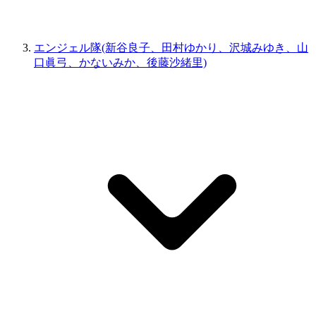
エンジェル隊(新谷良子、田村ゆかり、沢城みゆき、山
口眞弓、かないみか、後藤沙緒里)