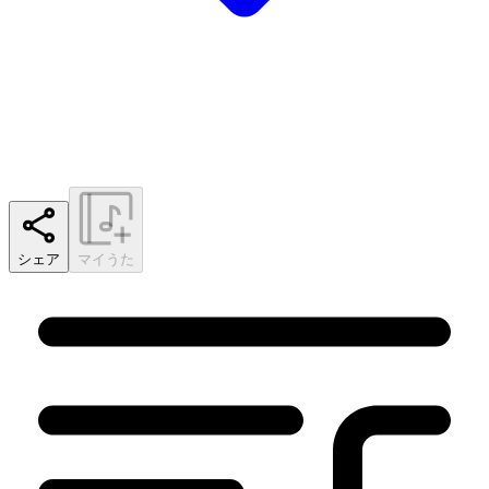
シェア
マイうた