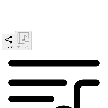
シェア
マイうた