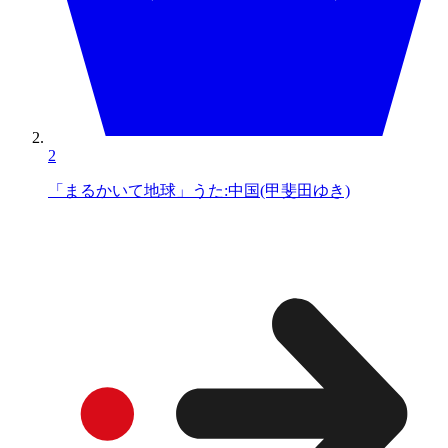
2
「まるかいて地球」うた:中国(甲斐田ゆき)