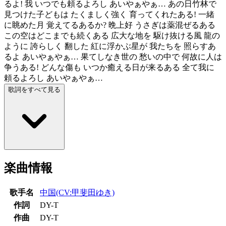
るよ! 我 いつでも頼るよろし あいやぁやぁ… あの日竹林で
見つけた子どもは たくましく強く 育ってくれたある! 一緒
に眺めた月 覚えてるあるか? 晩上好 うさぎは薬混ぜるある
この空はどこまでも続くある 広大な地を 駆け抜ける風 龍の
ように 誇らしく 翻した 紅に浮かぶ星が 我たちを 照らすあ
るよ あいやぁやぁ… 果てしなき世の 愁いの中で 何故に人は
争うある! どんな傷も いつか癒える日が来るある 全て我に
頼るよろし あいやぁやぁ…
歌詞をすべて見る
楽曲情報
歌手名
中国(CV:甲斐田ゆき)
作詞
DY-T
作曲
DY-T