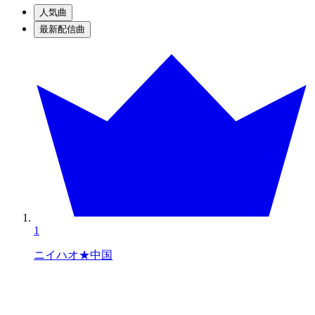
人気曲
最新配信曲
1
ニイハオ★中国