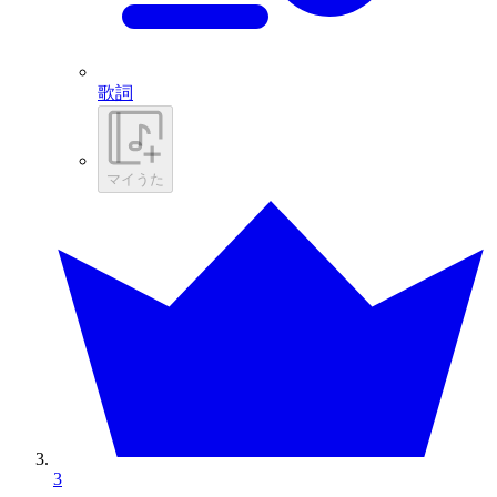
歌詞
マイうた
3