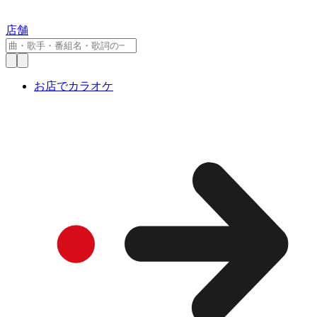
店舗
お店でカラオケ