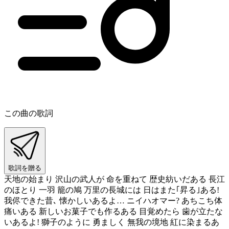
この曲の歌詞
歌詞を贈る
天地の始まり 沢山の武人が 命を重ねて 歴史紡いだある 長江
のほとり 一羽 籠の鳩 万里の長城には 日はまた｢昇る｣ある!
我侭できた昔､ 懐かしいあるよ… ニイハオマー? あちこち体
痛いある 新しいお菓子でも作るある 目覚めたら 歯が立たな
いあるよ! 獅子のように 勇ましく 無我の境地 紅に染まるあ