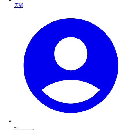
店舗
...