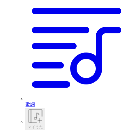
歌詞
マイうた