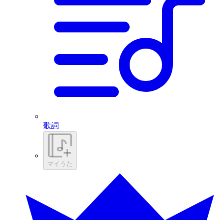
歌詞
マイうた