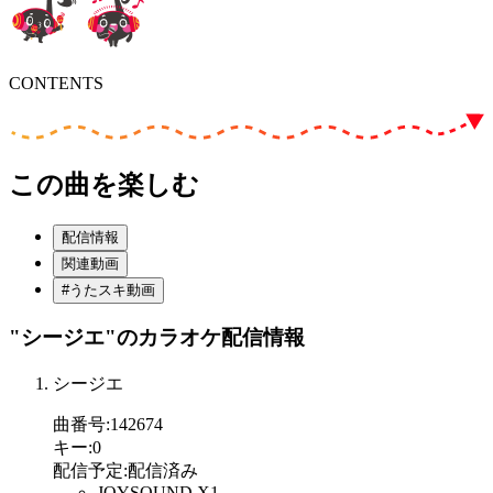
CONTENTS
この曲を楽しむ
配信情報
関連動画
#うたスキ動画
"シージエ"
のカラオケ配信情報
シージエ
曲番号
:
142674
キー
:
0
配信予定
:
配信済み
JOYSOUND X1