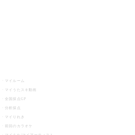
カラオケ楽曲・歌詞検索
カラオケ店舗検索
全国カラオケ大会
イベント・キャンペーン
うたスキ
マイルーム
マイうたスキ動画
全国採点GP
分析採点
マイりれき
前回のカラオケ
マイうた/マイアーティスト