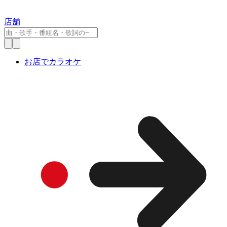
店舗
お店でカラオケ