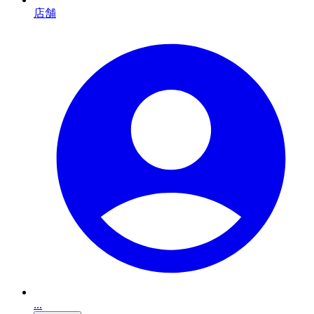
店舗
...