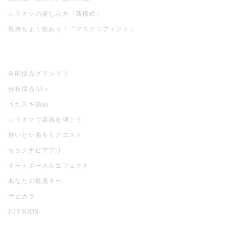
カラオケの楽しみ方『新様式』
気持ちよく歌おう！『マスクエフェクト』
お店でもっと楽しむ
全国採点グランプリ
分析採点AI＋
うたスキ動画
カラオケで楽器を弾こう
歌いたい曲をリクエスト
キョクナビアプリ
オートボーカルエフェクト
あなたの最適キー
サビカラ
JOYKIDS