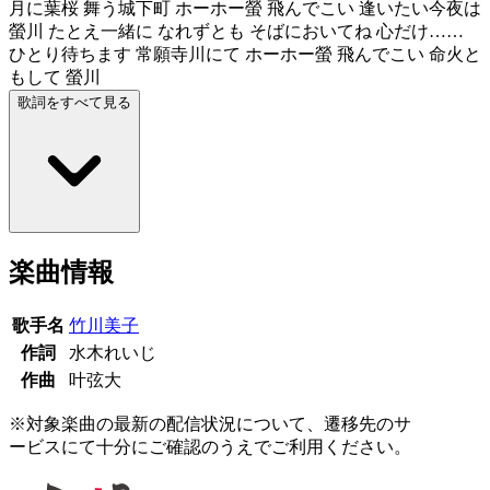
月に葉桜 舞う城下町 ホーホー螢 飛んでこい 逢いたい今夜は
螢川 たとえ一緒に なれずとも そばにおいてね 心だけ……
ひとり待ちます 常願寺川にて ホーホー螢 飛んでこい 命火と
もして 螢川
歌詞をすべて見る
楽曲情報
歌手名
竹川美子
作詞
水木れいじ
作曲
叶弦大
※対象楽曲の最新の配信状況について、遷移先のサ
ービスにて十分にご確認のうえでご利用ください。