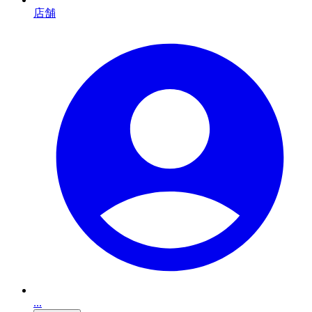
店舗
...