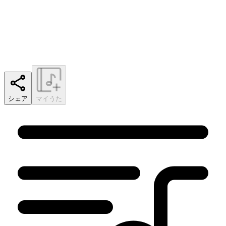
シェア
マイうた