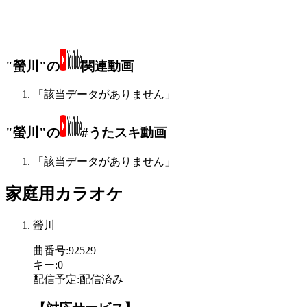
"螢川"の
関連動画
「該当データがありません」
"螢川"の
#うたスキ動画
「該当データがありません」
家庭用カラオケ
螢川
曲番号
:
92529
キー
:
0
配信予定
:
配信済み