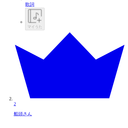
歌詞
マイうた
2
船頭さん