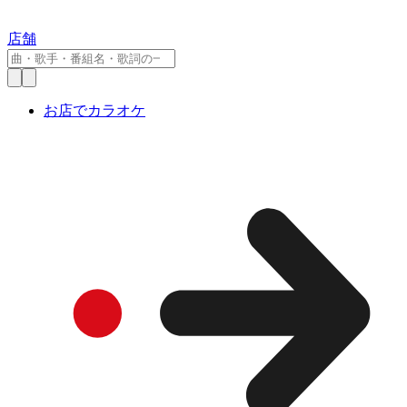
店舗
お店でカラオケ