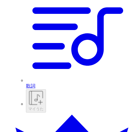
歌詞
マイうた