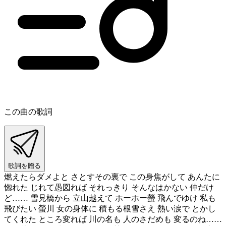
この曲の歌詞
歌詞を贈る
燃えたらダメよと さとすその裏で この身焦がして あんたに
惚れた じれて愚図れば それっきり そんなはかない 仲だけ
ど…… 雪見橋から 立山越えて ホーホー螢 飛んでゆけ 私も
飛びたい 螢川 女の身体に 積もる根雪さえ 熱い涙で とかし
てくれた ところ変れば 川の名も 人のさだめも 変るのね……